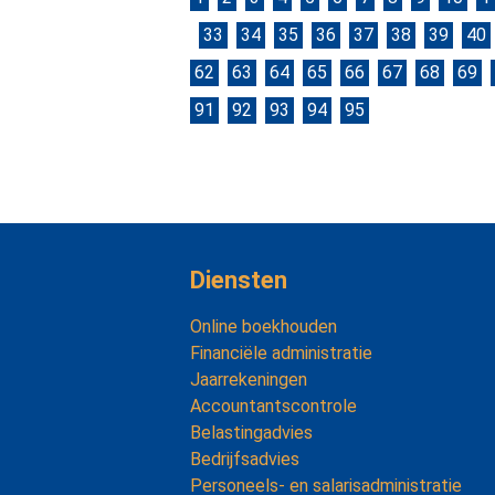
33
34
35
36
37
38
39
40
62
63
64
65
66
67
68
69
91
92
93
94
95
Diensten
Online boekhouden
Financiële administratie
Jaarrekeningen
Accountantscontrole
Belastingadvies
Bedrijfsadvies
Personeels- en salarisadministratie