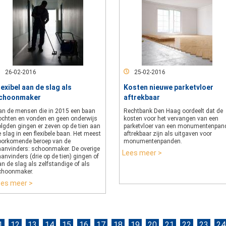
26-02-2016
25-02-2016
lexibel aan de slag als
Kosten nieuwe parketvloer
choonmaker
aftrekbaar
an de mensen die in 2015 een baan
Rechtbank Den Haag oordeelt dat de
ochten en vonden en geen onderwijs
kosten voor het vervangen van een
olgden gingen er zeven op de tien aan
parketvloer van een monumentenpan
 slag in een flexibele baan. Het meest
aftrekbaar zijn als uitgaven voor
oorkomende beroep van de
monumentenpanden.
aanvinders: schoonmaker. De overige
Lees meer >
anvinders (drie op de tien) gingen of
n de slag als zelfstandige of als
choonmaker.
ees meer >
1
12
13
14
15
16
17
18
19
20
21
22
23
24