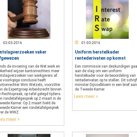
02-03-2016
01-03-2016
ntslagverzoeken vaker
Uniform herstelkader
fgewezen
rentederivaten op komst
inds de invoering van de Wet werk en
Een commissie van deskundigen gaa
ekerheid wijzen kantonrechters meer
aan de slag om een uniform
ntslagverzoeken van werkgevers af.
herstelkader voor de beoordeling van
e voorlopige conclusie heeft
rentederivaten op te stellen. Dit schrijf
antonrechter Wim Wetzels, voorzitter
minister Dijsselbloem in een brief aan
an de Expertgroep Arbeidsrecht binnen
de Tweede Kamer.
 Rechtspraak, op tafel gelegd tijdens
Lees meer >
en rondetafelgesprek op 2 maart in de
weede Kamer. Op 2 maart hield de
weede Kamer een rondetafelgesprek
ver de WWZ.
ees meer >