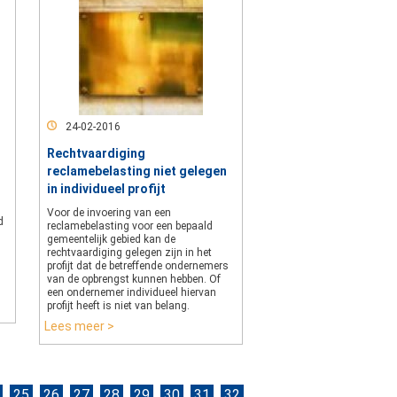
24-02-2016
Rechtvaardiging
reclamebelasting niet gelegen
in individueel profijt
Voor de invoering van een
d
reclamebelasting voor een bepaald
gemeentelijk gebied kan de
rechtvaardiging gelegen zijn in het
profijt dat de betreffende ondernemers
van de opbrengst kunnen hebben. Of
een ondernemer individueel hiervan
profijt heeft is niet van belang.
Lees meer >
25
26
27
28
29
30
31
32