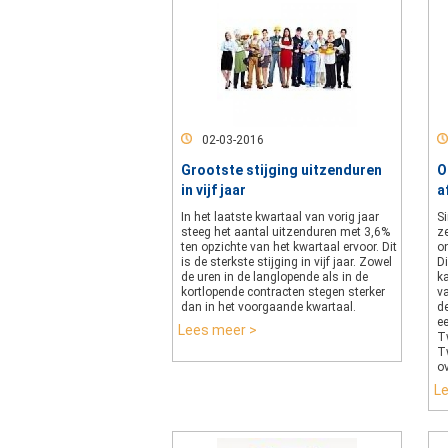
02-03-2016
Grootste stijging uitzenduren
O
in vijf jaar
a
In het laatste kwartaal van vorig jaar
S
steeg het aantal uitzenduren met 3,6%
z
ten opzichte van het kwartaal ervoor. Dit
o
is de sterkste stijging in vijf jaar. Zowel
Di
de uren in de langlopende als in de
k
kortlopende contracten stegen sterker
v
dan in het voorgaande kwartaal.
de
e
Lees meer >
T
T
o
L