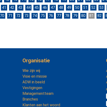
41
42
43
44
45
46
47
48
49
50
51
52
53
70
71
72
73
74
75
76
77
78
79
80
81
82
Organisatie
Wie zijn wij
Visie en missie
ADW in beeld
Vestigingen
Managementteam
Branches
Klanten aan het woord