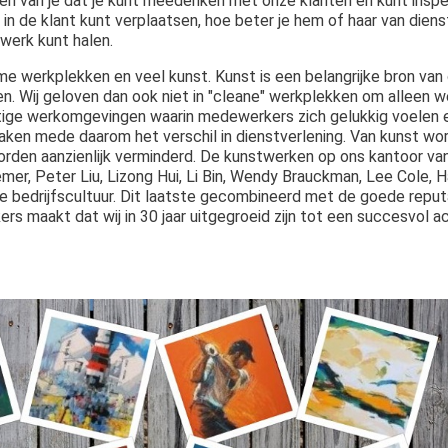
hten van je dat je kunt meedenken met onze klanten en kunt insp
e in de klant kunt verplaatsen, hoe beter je hem of haar van dienst
 werk kunt halen.
 werkplekken en veel kunst. Kunst is een belangrijke bron van cr
n. Wij geloven dan ook niet in "cleane" werkplekken om alleen 
ettige werkomgevingen waarin medewerkers zich gelukkig voelen e
en maken mede daarom het verschil in dienstverlening. Van kunst 
orden aanzienlijk verminderd. De kunstwerken op ons kantoor va
emer, Peter Liu, Lizong Hui, Li Bin, Wendy Brauckman, Lee Cole,
ge bedrijfscultuur. Dit laatste gecombineerd met de goede repu
s maakt dat wij in 30 jaar uitgegroeid zijn tot een succesvol 