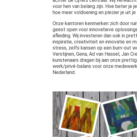
achter de cijfers centraal. Wij verwac
voor hen van belang zijn. Hoe beter je j
hoe meer voldoening en plezier je uit je
Onze kantoren kenmerken zich door ruime
geest open voor innovatieve oplossinge
afleiding. Wij investeren dan ook in pr
inspiratie, creativiteit en innovatie 
stress, zelfs kansen op een burn-out w
Verstijnen, Gena, Ad van Hassel, Jan Cr
kunstenaars dragen bij aan onze pretti
werk/privé-balans voor onze medewerker
Nederland.