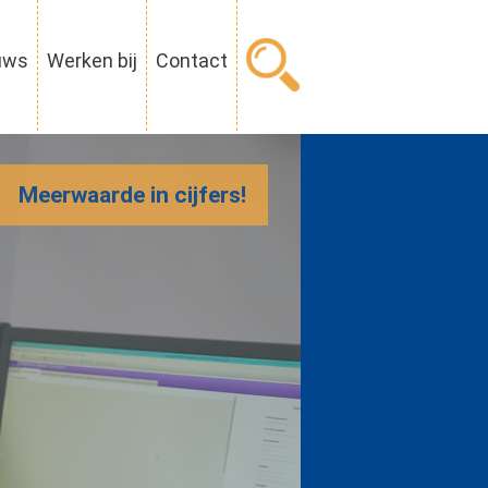
uws
Werken bij
Contact
Meerwaarde in cijfers!