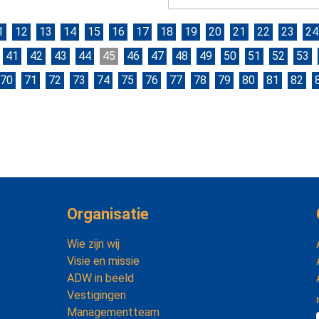
1
12
13
14
15
16
17
18
19
20
21
22
23
24
41
42
43
44
45
46
47
48
49
50
51
52
53
70
71
72
73
74
75
76
77
78
79
80
81
82
Organisatie
Wie zijn wij
Visie en missie
ADW in beeld
Vestigingen
Managementteam