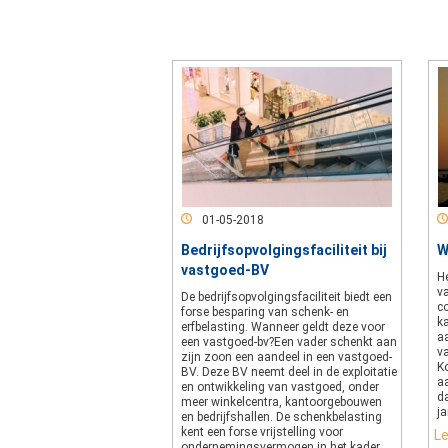
01-05-2018
Bedrijfsopvolgingsfaciliteit bij
W
vastgoed-BV
He
va
De bedrijfsopvolgingsfaciliteit biedt een
c
forse besparing van schenk- en
ka
erfbelasting. Wanneer geldt deze voor
a
een vastgoed-bv?Een vader schenkt aan
va
zijn zoon een aandeel in een vastgoed-
K
BV. Deze BV neemt deel in de exploitatie
a
en ontwikkeling van vastgoed, onder
d
meer winkelcentra, kantoorgebouwen
ja
en bedrijfshallen. De schenkbelasting
kent een forse vrijstelling voor
L
ondernemingsvermogen in het kader