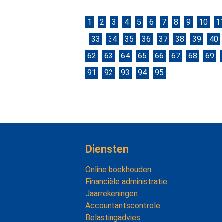
1
2
3
4
5
6
7
8
9
10
1
33
34
35
36
37
38
39
40
62
63
64
65
66
67
68
69
91
92
93
94
95
Diensten
Online boekhouden
Financiële administratie
Jaarrekeningen
Accountantscontrole
Belastingadvies