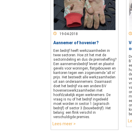
19-04-2018
Aannemer of hovenier?
V
o
Een bedrijf heeft werkzaamheden in
twee sectoren. Hoe zit het met de
D
sectorindeling en dus de premieheffing?
B
Een aannemersbedrijf levert en plaatst
ee
gevels voor woningen, flatgebouwen en
h
kantoren tegen een zogenoemde 'all in'
d
prijs. Het besteedt alle werkzaamheden
v
uit aan onderaannemers. Daarnaast
vr
doet het bedrijf via een andere BV
v
hovenierswerkzaamheden met
on
hoofdzakelijk eigen werknemers. De
m
vraag is nu of het bedrijf ingedeeld
e
moet worden in sector 1 (agrarisch
on
bedrijf) of sector 3 (bouwbedrijf). Het
ki
belang: een flink verschil in
be
verschuldigde premies.
L
Lees meer >