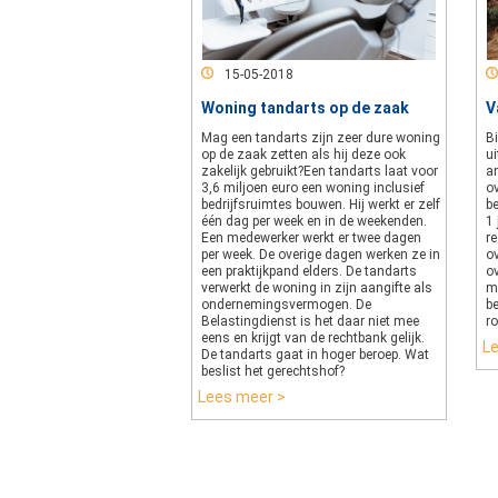
15-05-2018
Woning tandarts op de zaak
V
Mag een tandarts zijn zeer dure woning
Bi
op de zaak zetten als hij deze ook
ui
zakelijk gebruikt?Een tandarts laat voor
a
3,6 miljoen euro een woning inclusief
ov
bedrijfsruimtes bouwen. Hij werkt er zelf
b
één dag per week en in de weekenden.
1
Een medewerker werkt er twee dagen
re
per week. De overige dagen werken ze in
o
een praktijkpand elders. De tandarts
o
verwerkt de woning in zijn aangifte als
m
ondernemingsvermogen. De
b
Belastingdienst is het daar niet mee
r
eens en krijgt van de rechtbank gelijk.
L
De tandarts gaat in hoger beroep. Wat
beslist het gerechtshof?
Lees meer >