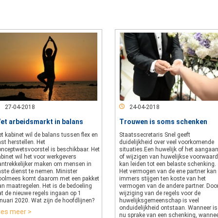
27-04-2018
24-04-2018
et arbeidsmarkt in balans
Trouwen is soms schenken
t kabinet wil de balans tussen flex en
Staatssecretaris Snel geeft
st herstellen. Het
duidelijkheid over veel voorkomende
onceptwetsvoorstel is beschikbaar. Het
situaties.Een huwelijk of het aangaa
binet wil het voor werkgevers
of wijzigen van huwelijkse voorwaar
antrekkelijker maken om mensen in
kan leiden tot een belaste schenking.
ste dienst te nemen. Minister
Het vermogen van de ene partner kan
oolmees komt daarom met een pakket
immers stijgen ten koste van het
an maatregelen. Het is de bedoeling
vermogen van de andere partner. Doo
at de nieuwe regels ingaan op 1
wijziging van de regels voor de
nuari 2020. Wat zijn de hoofdlijnen?
huwelijksgemeenschap is veel
onduidelijkheid ontstaan. Wanneer is
ees meer >
nu sprake van een schenking, wanne