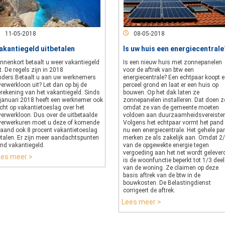
11-05-2018
08-05-2018
akantiegeld uitbetalen
Is uw huis een energiecentrale
nnenkort betaalt u weer vakantiegeld
Is een nieuw huis met zonnepanelen
t. De regels zijn in 2018
voor de aftrek van btw een
nders.Betaalt u aan uw werknemers
energiecentrale? Een echtpaar koopt 
erwerkloon uit? Let dan op bij de
perceel grond en laat er een huis op
erekening van het vakantiegeld. Sinds
bouwen. Op het dak laten ze
 januari 2018 heeft een werknemer ook
zonnepanelen installeren. Dat doen z
cht op vakantietoeslag over het
omdat ze van de gemeente moeten
verwerkloon. Dus over de uitbetaalde
voldoen aan duurzaamheidsvereiste
verwerkuren moet u deze of komende
Volgens het echtpaar vormt het pand
aand ook 8 procent vakantietoeslag
nu een energiecentrale. Het gehele pa
etalen. Er zijn meer aandachtspunten
merken ze als zakelijk aan. Omdat 2
ond vakantiegeld.
van de opgewekte energie tegen
vergoeding aan het net wordt gelever
ees meer >
is de woonfunctie beperkt tot 1/3 deel
van de woning. Ze claimen op deze
basis aftrek van de btw in de
bouwkosten. De Belastingdienst
corrigeert de aftrek.
Lees meer >