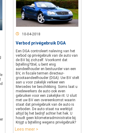
10-04-2018
Verbod privégebruik DGA
Een DGA controleert naleving van het
verbod op privégebruik van de auto van
g
de BV bij zichzelf. Voorkomt dat
bijtelling?Stel, u bent enig
aandeelhouder en bestuurder van een
BV, in fiscale termen directeur-
de
grootaandeelhouder (DGA). Uw BV stelt
t
aan u voor zakelijk verkeer een
ad
Mercedes ter beschikking. Soms laat u
medewerkers de auto ook even
gebruiken voor een zakelijke rit. U sluit
met uw BV een overeenkomst waarin
staat dat privégebruik van de auto is
verboden. De auto staat na werktijd
altijd bij het bedrijf achter het hek. U
houdt geen kilometeradministratie bij.
er
Krijgt u bijtelling wegens privégebruik?
Lees meer >