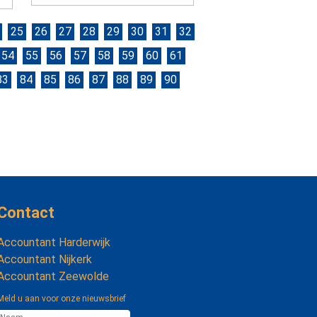
25
26
27
28
29
30
31
32
54
55
56
57
58
59
60
61
83
84
85
86
87
88
89
90
Contact
Accountant Harderwijk
Accountant Nijkerk
Accountant Zeewolde
Meld u aan voor onze nieuwsbrief