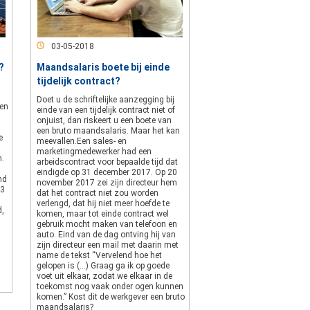
03-05-2018
?
Maandsalaris boete bij einde
tijdelijk contract?
Doet u de schriftelijke aanzegging bij
een
einde van een tijdelijk contract niet of
onjuist, dan riskeert u een boete van
een bruto maandsalaris. Maar het kan
e
meevallen.Een sales- en
marketingmedewerker had een
n.
arbeidscontract voor bepaalde tijd dat
eindigde op 31 december 2017. Op 20
nd
november 2017 zei zijn directeur hem
/3
dat het contract niet zou worden
verlengd, dat hij niet meer hoefde te
d,
komen, maar tot einde contract wel
gebruik mocht maken van telefoon en
auto. Eind van de dag ontving hij van
zijn directeur een mail met daarin met
name de tekst “Vervelend hoe het
gelopen is (…) Graag ga ik op goede
voet uit elkaar, zodat we elkaar in de
toekomst nog vaak onder ogen kunnen
komen.” Kost dit de werkgever een bruto
maandsalaris?