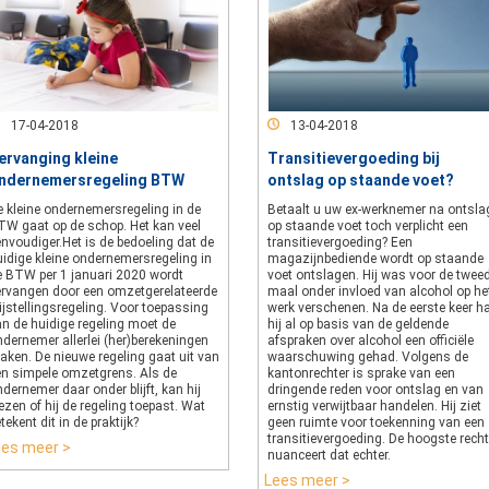
17-04-2018
13-04-2018
ervanging kleine
Transitievergoeding bij
ndernemersregeling BTW
ontslag op staande voet?
e kleine ondernemersregeling in de
Betaalt u uw ex-werknemer na ontsla
TW gaat op de schop. Het kan veel
op staande voet toch verplicht een
nvoudiger.Het is de bedoeling dat de
transitievergoeding? Een
uidige kleine ondernemersregeling in
magazijnbediende wordt op staande
e BTW per 1 januari 2020 wordt
voet ontslagen. Hij was voor de twee
ervangen door een omzetgerelateerde
maal onder invloed van alcohol op he
ijstellingsregeling. Voor toepassing
werk verschenen. Na de eerste keer h
an de huidige regeling moet de
hij al op basis van de geldende
dernemer allerlei (her)berekeningen
afspraken over alcohol een officiële
aken. De nieuwe regeling gaat uit van
waarschuwing gehad. Volgens de
en simpele omzetgrens. Als de
kantonrechter is sprake van een
dernemer daar onder blijft, kan hij
dringende reden voor ontslag en van
ezen of hij de regeling toepast. Wat
ernstig verwijtbaar handelen. Hij ziet
tekent dit in de praktijk?
geen ruimte voor toekenning van een
transitievergoeding. De hoogste recht
ees meer >
nuanceert dat echter.
Lees meer >