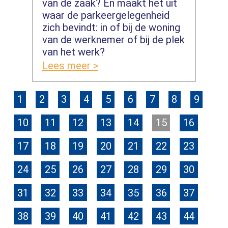
van de zaak? En maakt het uit
waar de parkeergelegenheid
zich bevindt: in of bij de woning
van de werknemer of bij de plek
van het werk?
Lees meer >
1
2
3
4
5
6
7
8
9
10
11
12
13
14
15
16
17
18
19
20
21
22
23
24
25
26
27
28
29
30
31
32
33
34
35
36
37
38
39
40
41
42
43
44