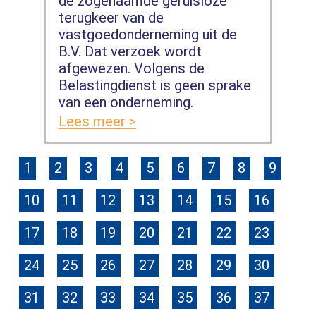
de zogenaamde geruisloze
terugkeer van de
vastgoedonderneming uit de
B.V. Dat verzoek wordt
afgewezen. Volgens de
Belastingdienst is geen sprake
van een onderneming.
Lees meer >
1
2
3
4
5
6
7
8
9
10
11
12
13
14
15
16
17
18
19
20
21
22
23
24
25
26
27
28
29
30
31
32
33
34
35
36
37