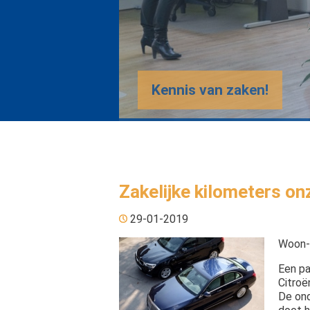
Kennis van zaken!
Zakelijke kilometers onz
29-01-2019
Woon-w
Een pa
Citroë
De ond