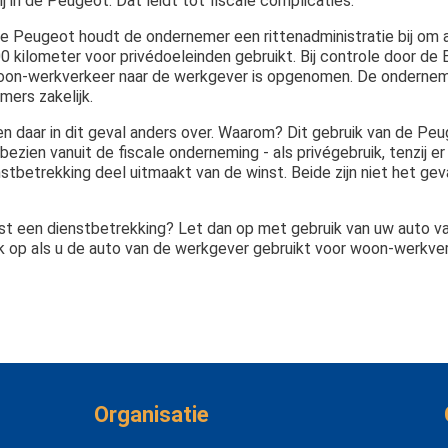
ij in de Peugeot. Dat leidt tot fiscale complicaties.
e Peugeot houdt de ondernemer een rittenadministratie bij om a
0 kilometer voor privédoeleinden gebruikt. Bij controle door de B
woon-werkverkeer naar de werkgever is opgenomen. De ondernemer
mers zakelijk.
n daar in dit geval anders over. Waarom? Dit gebruik van de Pe
ezien vanuit de fiscale onderneming - als privégebruik, tenzij er
tbetrekking deel uitmaakt van de winst. Beide zijn niet het geval.
t een dienstbetrekking? Let dan op met gebruik van uw auto v
k op als u de auto van de werkgever gebruikt voor woon-werkver
Organisatie