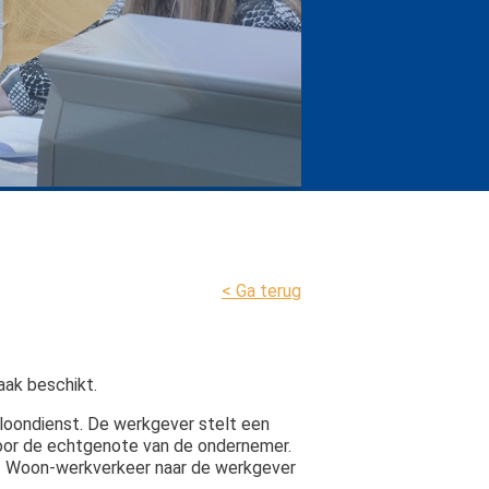
nhouden doet winnen!
< Ga terug
aak beschikt.
loondienst. De werkgever stelt een
door de echtgenote van de ondernemer.
an. Woon-werkverkeer naar de werkgever