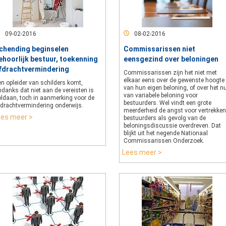
09-02-2016
08-02-2016
chending beginselen
Commissarissen niet
ehoorlijk bestuur, toekenning
eensgezind over beloningen
fdrachtvermindering
Commissarissen zijn het niet met
elkaar eens over de gewenste hoogte
n opleider van schilders komt,
van hun eigen beloning, of over het n
danks dat niet aan de vereisten is
van variabele beloning voor
oldaan, toch in aanmerking voor de
bestuurders. Wel vindt een grote
fdrachtvermindering onderwijs.
meerderheid de angst voor vertrekke
ees meer >
bestuurders als gevolg van de
beloningsdiscussie overdreven. Dat
blijkt uit het negende Nationaal
Commissarissen Onderzoek.
Lees meer >