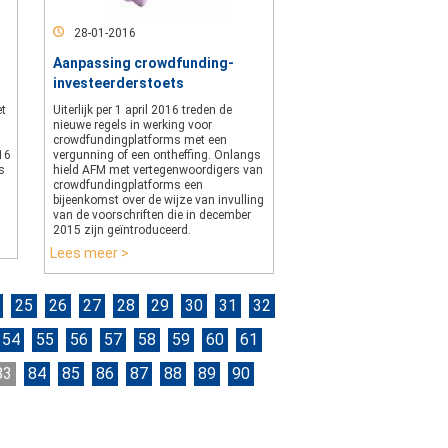
28-01-2016
Aanpassing crowdfunding-
investeerderstoets
et
Uiterlijk per 1 april 2016 treden de
nieuwe regels in werking voor
crowdfundingplatforms met een
16
vergunning of een ontheffing. Onlangs
s
hield AFM met vertegenwoordigers van
crowdfundingplatforms een
bijeenkomst over de wijze van invulling
van de voorschriften die in december
2015 zijn geïntroduceerd.
Lees meer >
25
26
27
28
29
30
31
32
54
55
56
57
58
59
60
61
83
84
85
86
87
88
89
90