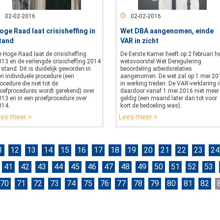
02-02-2016
02-02-2016
oge Raad laat crisisheffing in
Wet DBA aangenomen, einde
tand
VAR in zicht
 Hoge Raad laat de crisisheffing
De Eerste Kamer heeft op 2 februari h
013 en de verlengde crisisheffing 2014
wetsvoorstel Wet Deregulering
 stand. Dit is duidelijk geworden in
beoordeling arbeidsrelaties
n individuele procedure (een
aangenomen. De wet zal op 1 mei 20
ocedure die niet tot de
in werking treden. De VAR-verklaring i
roefprocedures wordt gerekend) over
daardoor vanaf 1 mei 2016 niet meer
013 en in een proefprocedure over
geldig (een maand later dan tot voor
014.
kort de bedoeling was).
ees meer >
Lees meer >
1
12
13
14
15
16
17
18
19
20
21
22
23
24
41
42
43
44
45
46
47
48
49
50
51
52
53
70
71
72
73
74
75
76
77
78
79
80
81
82