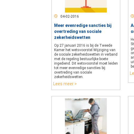
04-02-2016
Meer evenredige sancties bij
A
overtreding van sociale
o
zekerheidswetten
He
S
Op 27 januari 2016 is bij de Tweede
ge
Kamer het wetsvoorstel Wijziging van
o
de sociale zekerheidswetten in verband
a
met de regeling bestuurlijke boete
ui
ingediend. Dit wetsvoorstel moet leiden
b
tot meer evenredige sancties bij
overtreding van sociale
L
zekerheidswetten.
Lees meer >