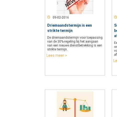
09-02-2016
Driemaandstermijn is een
S
strikte termijn
b
a
De driemaandstermijn voor toepassing
van de 30%-regeling bij het aangaan
Ee
van een nieuwe dienstbetrekking is een
on
strikte termijn.
v
a
Lees meer >
L