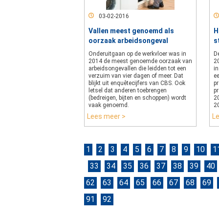
03-02-2016
Vallen meest genoemd als
H
oorzaak arbeidsongeval
s
Onderuitgaan op de werkvloer was in
De
2014 de meest genoemde oorzaak van
2
arbeidsongevallen die leidden tot een
in
verzuim van vier dagen of meer. Dat
ee
blijkt uit enquêtecijfers van CBS. Ook
pr
letsel dat anderen toebrengen
p
(bedreigen, bijten en schoppen) wordt
2
vaak genoemd.
2
Lees meer >
L
1
2
3
4
5
6
7
8
9
10
1
33
34
35
36
37
38
39
40
62
63
64
65
66
67
68
69
91
92