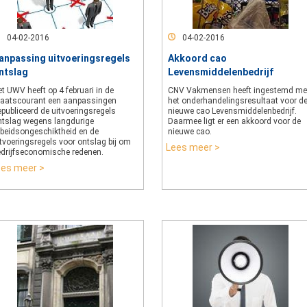
04-02-2016
04-02-2016
anpassing uitvoeringsregels
Akkoord cao
ntslag
Levensmiddelenbedrijf
t UWV heeft op 4 februari in de
CNV Vakmensen heeft ingestemd me
taatscourant een aanpassingen
het onderhandelingsresultaat voor d
publiceerd de uitvoeringsregels
nieuwe cao Levensmiddelenbedrijf.
ntslag wegens langdurige
Daarmee ligt er een akkoord voor de
rbeidsongeschiktheid en de
nieuwe cao.
tvoeringsregels voor ontslag bij om
Lees meer >
edrijfseconomische redenen.
ees meer >