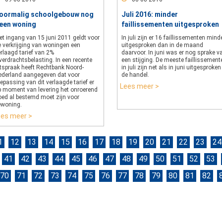
oormalig schoolgebouw nog
Juli 2016: minder
een woning
faillissementen uitgesproken
et ingang van 15 juni 2011 geldt voor
In juli zijn er 16 faillissementen mind
e verkrijging van woningen een
uitgesproken dan in de maand
rlaagd tarief van 2%
daarvoor. In juni was er nog sprake v
erdrachtsbelasting. In een recente
een stijging. De meeste faillissement
itspraak heeft Rechtbank Noord-
in juli zijn net als in juni uitgesproken
ederland aangegeven dat voor
de handel.
epassing van dit verlaagde tarief er
Lees meer >
p moment van levering het onroerend
oed al bestemd moet zijn voor
ewoning.
ees meer >
1
12
13
14
15
16
17
18
19
20
21
22
23
24
41
42
43
44
45
46
47
48
49
50
51
52
53
70
71
72
73
74
75
76
77
78
79
80
81
82