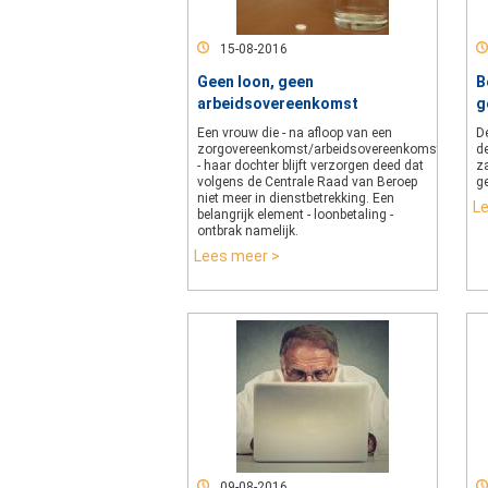
15-08-2016
Geen loon, geen
B
arbeidsovereenkomst
g
Een vrouw die - na afloop van een
De
zorgovereenkomst/arbeidsovereenkomst
d
- haar dochter blijft verzorgen deed dat
za
volgens de Centrale Raad van Beroep
g
niet meer in dienstbetrekking. Een
L
belangrijk element - loonbetaling -
ontbrak namelijk.
Lees meer >
09-08-2016