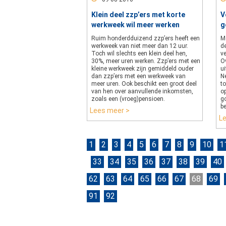
Klein deel zzp’ers met korte
V
werkweek wil meer werken
g
Ruim honderdduizend zzp’ers heeft een
M
werkweek van niet meer dan 12 uur.
d
Toch wil slechts een klein deel hen,
ve
30%, meer uren werken. Zzp’ers met een
Ov
kleine werkweek zijn gemiddeld ouder
u
dan zzp’ers met een werkweek van
N
meer uren. Ook beschikt een groot deel
to
van hen over aanvullende inkomsten,
o
zoals een (vroeg)pensioen.
g
b
Lees meer >
L
1
2
3
4
5
6
7
8
9
10
1
33
34
35
36
37
38
39
40
62
63
64
65
66
67
68
69
91
92