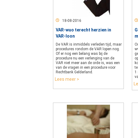
18-08-2016
VAR-wuo terecht herzien in
G
VAR-loon
m
De VAR is inmiddels verleden tijd, maar
O
procedures rondom de VAR lopen nog.
w
Of er nog een belang was bij de
ge
procedure nu een verlenging van de
o
VAR niet meer aan de orde is, was een
k
van de vragen in een procedure voor
te
Rechtbank Gelderland.
1
v
Lees meer >
L