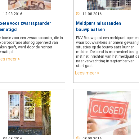
12-08-2016
11-08-2016
oete voor zwartspaarder
Meldpunt misstanden
ematigd
bouwplaatsen
 boete voor een zwaarspaarder, die in
FNV Bouw gaat een meldpunt openen
e beroepsfase alsnog openheid van
waar bouwvakkers anoniem gevaarlij
ken geeft, werd door de rechter
situaties op de bouwplaats kunnen
ematigd.
melden. De bond is momenteel bezig
met het inrichten van het meldpunt d
ees meer >
naar verwachting in september van
start gaat.
Lees meer >
09-08-2016
08-08-2016