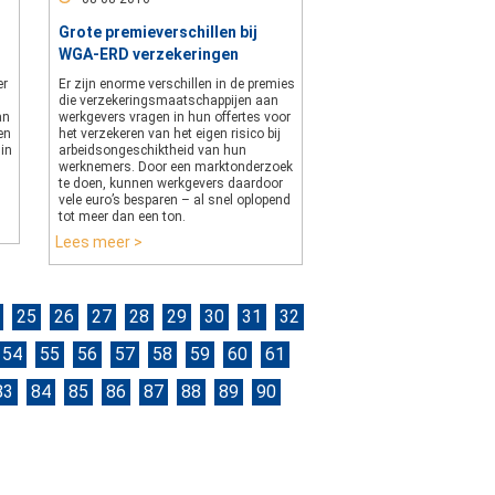
Grote premieverschillen bij
WGA-ERD verzekeringen
er
Er zijn enorme verschillen in de premies
die verzekeringsmaatschappijen aan
an
werkgevers vragen in hun offertes voor
en
het verzekeren van het eigen risico bij
 in
arbeidsongeschiktheid van hun
werknemers. Door een marktonderzoek
te doen, kunnen werkgevers daardoor
vele euro’s besparen – al snel oplopend
tot meer dan een ton.
Lees meer >
25
26
27
28
29
30
31
32
54
55
56
57
58
59
60
61
83
84
85
86
87
88
89
90