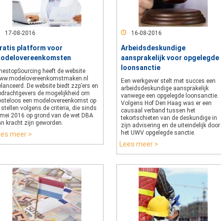
17-08-2016
16-08-2016
ratis platform voor
Arbeidsdeskundige
odelovereenkomsten
aansprakelijk voor opgelegde
loonsanctie
nestopSourcing heeft de website
ww.modelovereenkomstmaken.nl
Een werkgever stelt met succes een
lanceerd. De website biedt zzp’ers en
arbeidsdeskundige aansprakelijk
pdrachtgevers de mogelijkheid om
vanwege een opgelegde loonsanctie.
osteloos een modelovereenkomst op
Volgens Hof Den Haag was er een
 stellen volgens de criteria, die sinds
causaal verband tussen het
 mei 2016 op grond van de wet DBA
tekortschieten van de deskundige in
an kracht zijn geworden.
zijn advisering en de uiteindelijk door
het UWV opgelegde sanctie.
ees meer >
Lees meer >