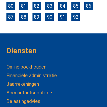
80
81
82
83
84
85
86
87
88
89
90
91
92
Diensten
Online boekhouden
Financiële administratie
Jaarrekeningen
Accountantscontrole
Belastingadvies