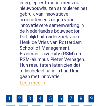
energieprestatienormen voor
nieuwbouwhuizen stimuleren het
gebruik van innovatieve
producten en zorgen voor
innovatievere samenwerking in
de Nederlandse bouwsector.
Dat blijkt uit onderzoek van dr.
Henk de Vries van Rotterdam
School of Management,
Erasmus University (RSM) en
RSM-alumnus Pieter Verhagen.
Hun resultaten laten zien dat
milieubeleid hand in hand kan
gaan met innovatie.
Lees meer >
1
2
3
4
5
6
7
8
9