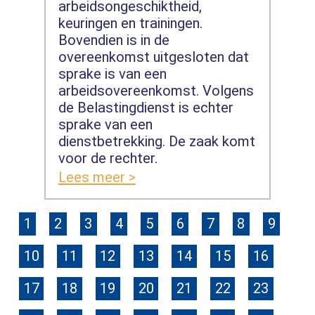
arbeidsongeschiktheid,
keuringen en trainingen.
Bovendien is in de
overeenkomst uitgesloten dat
sprake is van een
arbeidsovereenkomst. Volgens
de Belastingdienst is echter
sprake van een
dienstbetrekking. De zaak komt
voor de rechter.
Lees meer >
1
2
3
4
5
6
7
8
9
10
11
12
13
14
15
16
17
18
19
20
21
22
23