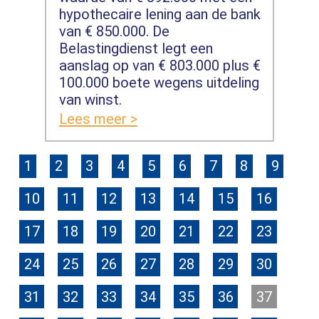
hypothecaire lening aan de bank
van € 850.000. De
Belastingdienst legt een
aanslag op van € 803.000 plus €
100.000 boete wegens uitdeling
van winst.
Lees meer >
1
2
3
4
5
6
7
8
9
10
11
12
13
14
15
16
17
18
19
20
21
22
23
24
25
26
27
28
29
30
31
32
33
34
35
36
37