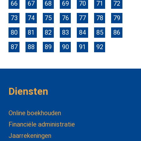
66
67
68
69
70
71
72
73
74
75
76
77
78
79
80
81
82
83
84
85
86
87
88
89
90
91
92
Diensten
Online boekhouden
Financiële administratie
Jaarrekeningen