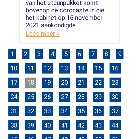
van het steunpakket komt
bovenop de coronasteun die
het kabinet op 16 november
2021 aankondigde.
Lees meer >
1
2
3
4
5
6
7
8
9
10
11
12
13
14
15
16
17
18
19
20
21
22
23
24
25
26
27
28
29
30
31
32
33
34
35
36
37
38
39
40
41
42
43
44