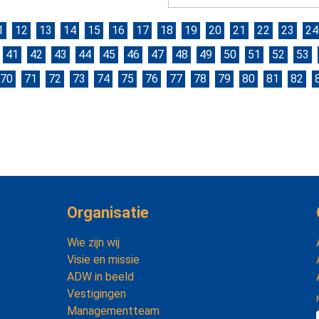
1
12
13
14
15
16
17
18
19
20
21
22
23
24
41
42
43
44
45
46
47
48
49
50
51
52
53
70
71
72
73
74
75
76
77
78
79
80
81
82
Organisatie
Wie zijn wij
Visie en missie
ADW in beeld
Vestigingen
Managementteam