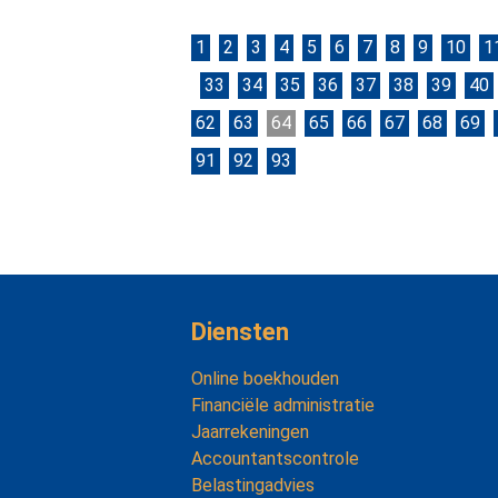
1
2
3
4
5
6
7
8
9
10
1
33
34
35
36
37
38
39
40
62
63
64
65
66
67
68
69
91
92
93
Diensten
Online boekhouden
Financiële administratie
Jaarrekeningen
Accountantscontrole
Belastingadvies