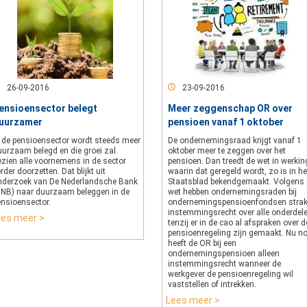
26-09-2016
23-09-2016
ensioensector belegt
Meer zeggenschap OR over
uurzamer
pensioen vanaf 1 oktober
n de pensioensector wordt steeds meer
De ondernemingsraad krijgt vanaf 1
uurzaam belegd en die groei zal
oktober meer te zeggen over het
ezien alle voornemens in de sector
pensioen. Dan treedt de wet in werkin
rder doorzetten. Dat blijkt uit
waarin dat geregeld wordt, zo is in he
nderzoek van De Nederlandsche Bank
Staatsblad bekendgemaakt. Volgens
DNB) naar duurzaam beleggen in de
wet hebben ondernemingsraden bij
ensioensector.
ondernemingspensioenfondsen stra
instemmingsrecht over alle onderdele
ees meer >
tenzij er in de cao al afspraken over d
pensioenregeling zijn gemaakt. Nu n
heeft de OR bij een
ondernemingspensioen alleen
instemmingsrecht wanneer de
werkgever de pensioenregeling wil
vaststellen of intrekken.
Lees meer >