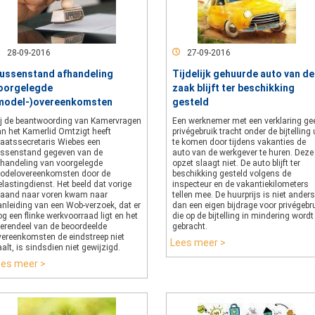
28-09-2016
27-09-2016
ussenstand afhandeling
Tijdelijk gehuurde auto van de
oorgelegde
zaak blijft ter beschikking
model-)overeenkomsten
gesteld
ij de beantwoording van Kamervragen
Een werknemer met een verklaring ge
an het Kamerlid Omtzigt heeft
privégebruik tracht onder de bijtelling 
taatssecretaris Wiebes een
te komen door tijdens vakanties de
ussenstand gegeven van de
auto van de werkgever te huren. Deze
fhandeling van voorgelegde
opzet slaagt niet. De auto blijft ter
odelovereenkomsten door de
beschikking gesteld volgens de
lastingdienst. Het beeld dat vorige
inspecteur en de vakantiekilometers
aand naar voren kwam naar
tellen mee. De huurprijs is niet anders
anleiding van een Wob-verzoek, dat er
dan een eigen bijdrage voor privégebr
g een flinke werkvoorraad ligt en het
die op de bijtelling in mindering wordt
erendeel van de beoordeelde
gebracht.
vereenkomsten de eindstreep niet
Lees meer >
alt, is sindsdien niet gewijzigd.
ees meer >