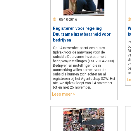
05-10-2016
Registeren voor regeling
W
Duurzame Inzetbaarheid voor
b
bedrijven
Pe
bu
Op 14 november opent een nieuw
B
tijdvak voor de aanvraag voor de
v
subsidie Duurzame Inzetbaarheid
d
bedrijven/instellingen (ESF 2014-2000).
v
Bedrijven en instellingen die in
be
aanmerking willen komen voor de
a
subsidie kunnen zich echter nu al
registreren bij het Agentschap SZW. Het
L
nieuwe tijdvak loopt van 14 november
tot en met 25 november.
Lees meer >