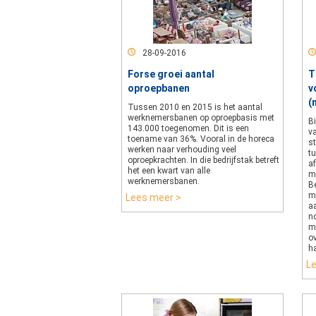
28-09-2016
Forse groei aantal
T
oproepbanen
v
(
Tussen 2010 en 2015 is het aantal
werknemersbanen op oproepbasis met
B
143.000 toegenomen. Dit is een
v
toename van 36%. Vooral in de horeca
s
werken naar verhouding veel
t
oproepkrachten. In die bedrijfstak betreft
a
het een kwart van alle
m
werknemersbanen.
Be
m
Lees meer >
a
no
m
o
ha
L