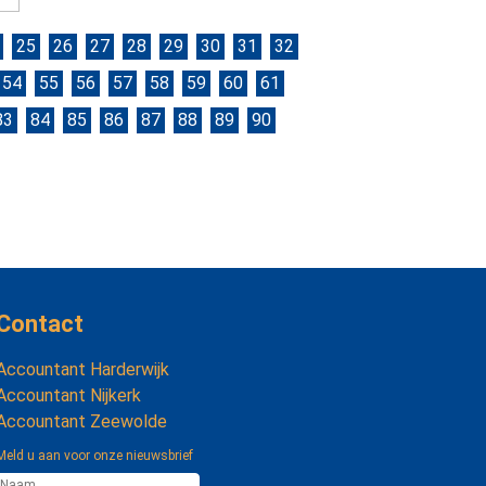
25
26
27
28
29
30
31
32
54
55
56
57
58
59
60
61
83
84
85
86
87
88
89
90
Contact
Accountant Harderwijk
Accountant Nijkerk
Accountant Zeewolde
Meld u aan voor onze nieuwsbrief