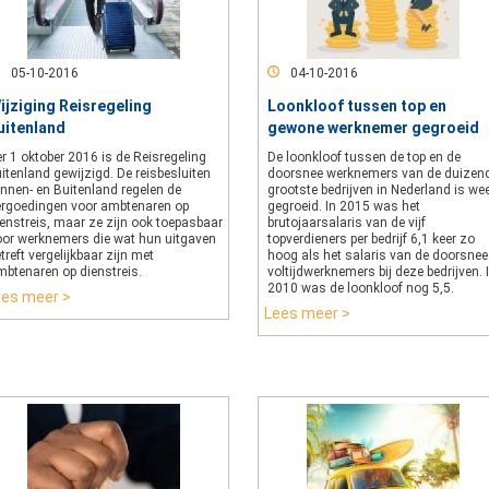
05-10-2016
04-10-2016
ijziging Reisregeling
Loonkloof tussen top en
uitenland
gewone werknemer gegroeid
r 1 oktober 2016 is de Reisregeling
De loonkloof tussen de top en de
itenland gewijzigd. De reisbesluiten
doorsnee werknemers van de duizen
innen- en Buitenland regelen de
grootste bedrijven in Nederland is we
ergoedingen voor ambtenaren op
gegroeid. In 2015 was het
ienstreis, maar ze zijn ook toepasbaar
brutojaarsalaris van de vijf
oor werknemers die wat hun uitgaven
topverdieners per bedrijf 6,1 keer zo
treft vergelijkbaar zijn met
hoog als het salaris van de doorsnee
mbtenaren op dienstreis.
voltijdwerknemers bij deze bedrijven. 
2010 was de loonkloof nog 5,5.
ees meer >
Lees meer >