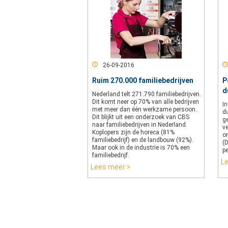
26-09-2016
Ruim 270.000 familiebedrijven
P
d
Nederland telt 271.790 familiebedrijven.
Dit komt neer op 70% van alle bedrijven
I
met meer dan één werkzame persoon.
d
Dit blijkt uit een onderzoek van CBS
g
naar familiebedrijven in Nederland.
ve
Koplopers zijn de horeca (81%
o
familiebedrijf) en de landbouw (92%).
(
Maar ook in de industrie is 70% een
p
familiebedrijf.
L
Lees meer >