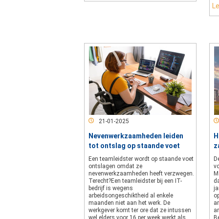
L
21-01-2025
Nevenwerkzaamheden leiden
H
tot ontslag op staande voet
z
Een teamleidster wordt op staande voet
D
ontslagen omdat ze
vo
nevenwerkzaamheden heeft verzwegen.
M
Terecht?Een teamleidster bij een IT-
d
bedrijf is wegens
j
arbeidsongeschiktheid al enkele
op
maanden niet aan het werk. De
a
werkgever komt ter ore dat ze intussen
ar
wel elders voor 16 per week werkt als
B