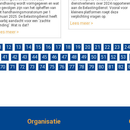
andhaving wordt vormgegeven en wat
dienstverleners over 2024 rapportere
e gevolgen zijn van het opheffen van
aan de Belastingdienst. Vooral voor
et handhavingsmoratorium per 1
kleinere platformen roept deze
nuari 2025. De Belastingdienst heeft
verplichting vragen op.
aarbij aandacht voor een ‘zachte
Lees meer >
nding’. Wat is dat?
ees meer >
1
12
13
14
15
16
17
18
19
20
21
22
23
24
41
42
43
44
45
46
47
48
49
50
51
52
53
70
71
72
73
74
75
76
77
78
79
80
81
82
Organisatie