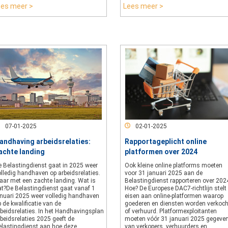
ees meer >
Lees meer >
07-01-2025
02-01-2025
andhaving arbeidsrelaties:
Rapportageplicht online
achte landing
platformen over 2024
e Belastingdienst gaat in 2025 weer
Ook kleine online platforms moeten
lledig handhaven op arbeidsrelaties.
voor 31 januari 2025 aan de
aar met een zachte landing. Wat is
Belastingdienst rapporteren over 202
at?De Belastingdienst gaat vanaf 1
Hoe? De Europese DAC7-richtlijn stelt
anuari 2025 weer volledig handhaven
eisen aan online-platformen waarop
 de kwalificatie van de
goederen en diensten worden verkoch
rbeidsrelaties. In het Handhavingsplan
of verhuurd. Platformexploitanten
beidsrelaties 2025 geeft de
moeten vóór 31 januari 2025 gegeve
elastingdienst aan hoe deze
van verkopers, verhuurders en