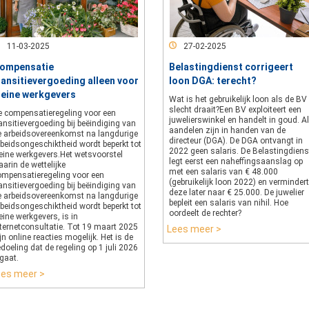
11-03-2025
27-02-2025
ompensatie
Belastingdienst corrigeert
ransitievergoeding alleen voor
loon DGA: terecht?
leine werkgevers
Wat is het gebruikelijk loon als de BV
slecht draait?Een BV exploiteert een
e compensatieregeling voor een
juwelierswinkel en handelt in goud. Al
ansitievergoeding bij beëindiging van
aandelen zijn in handen van de
e arbeidsovereenkomst na langdurige
directeur (DGA). De DGA ontvangt in
rbeidsongeschiktheid wordt beperkt tot
2022 geen salaris. De Belastingdiens
leine werkgevers.Het wetsvoorstel
legt eerst een naheffingsaanslag op
arin de wettelijke
met een salaris van € 48.000
ompensatieregeling voor een
(gebruikelijk loon 2022) en vermindert
ansitievergoeding bij beëindiging van
deze later naar € 25.000. De juwelier
e arbeidsovereenkomst na langdurige
bepleit een salaris van nihil. Hoe
rbeidsongeschiktheid wordt beperkt tot
oordeelt de rechter?
eine werkgevers, is in
nternetconsultatie. Tot 19 maart 2025
Lees meer >
jn online reacties mogelijk. Het is de
doeling dat de regeling op 1 juli 2026
gaat.
ees meer >