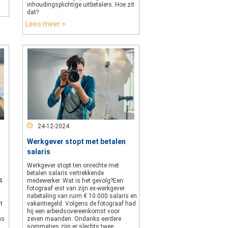
inhoudingsplichtige uitbetalers. Hoe zit
dat?
Lees meer >
24-12-2024
Werkgever stopt met betalen
salaris
Werkgever stopt ten onrechte met
betalen salaris vertrekkende
4.
medewerker. Wat is het gevolg?Een
fotograaf eist van zijn ex-werkgever
nabetaling van ruim € 10.000 salaris en
t
vakantiegeld. Volgens de fotograaf had
hij een arbeidsovereenkomst voor
ns
zeven maanden. Ondanks eerdere
sommaties zijn er slechts twee