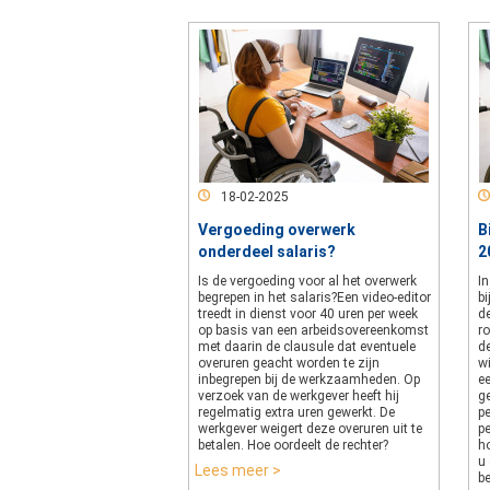
18-02-2025
Vergoeding overwerk
B
onderdeel salaris?
2
Is de vergoeding voor al het overwerk
I
begrepen in het salaris?Een video-editor
bi
treedt in dienst voor 40 uren per week
de
op basis van een arbeidsovereenkomst
ro
met daarin de clausule dat eventuele
de
overuren geacht worden te zijn
w
inbegrepen bij de werkzaamheden. Op
e
verzoek van de werkgever heeft hij
g
regelmatig extra uren gewerkt. De
pe
werkgever weigert deze overuren uit te
p
betalen. Hoe oordeelt de rechter?
h
u 
Lees meer >
be