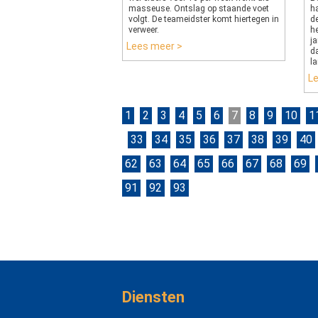
masseuse. Ontslag op staande voet
h
volgt. De teameidster komt hiertegen in
d
verweer.
h
ja
Lees meer >
d
la
L
1
2
3
4
5
6
7
8
9
10
1
33
34
35
36
37
38
39
40
62
63
64
65
66
67
68
69
91
92
93
Diensten