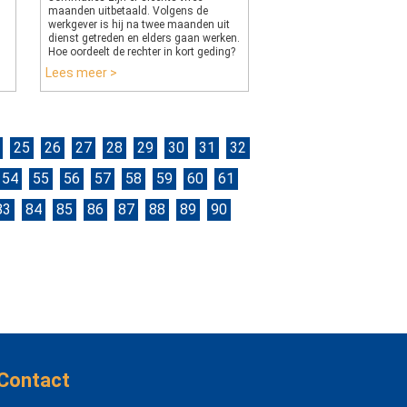
n
maanden uitbetaald. Volgens de
werkgever is hij na twee maanden uit
dienst getreden en elders gaan werken.
Hoe oordeelt de rechter in kort geding?
Lees meer >
25
26
27
28
29
30
31
32
54
55
56
57
58
59
60
61
83
84
85
86
87
88
89
90
Contact