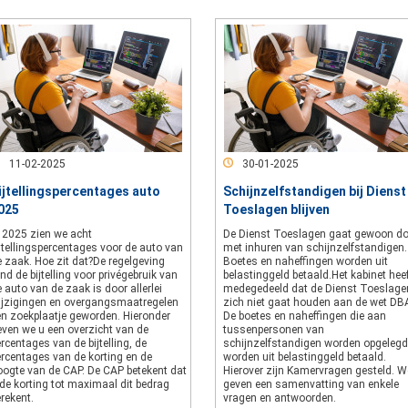
11-02-2025
30-01-2025
ijtellingspercentages auto
Schijnzelfstandigen bij Dienst
025
Toeslagen blijven
n 2025 zien we acht
De Dienst Toeslagen gaat gewoon d
jtellingspercentages voor de auto van
met inhuren van schijnzelfstandigen.
 zaak. Hoe zit dat?De regelgeving
Boetes en naheffingen worden uit
nd de bijtelling voor privégebruik van
belastinggeld betaald.Het kabinet hee
 auto van de zaak is door allerlei
medegedeeld dat de Dienst Toeslage
ijzigingen en overgangsmaatregelen
zich niet gaat houden aan de wet DB
en zoekplaatje geworden. Hieronder
De boetes en naheffingen die aan
even we u een overzicht van de
tussenpersonen van
rcentages van de bijtelling, de
schijnzelfstandigen worden opgelegd
ercentages van de korting en de
worden uit belastinggeld betaald.
oogte van de CAP. De CAP betekent dat
Hierover zijn Kamervragen gesteld. W
de korting tot maximaal dit bedrag
geven een samenvatting van enkele
rekent.
vragen en antwoorden.