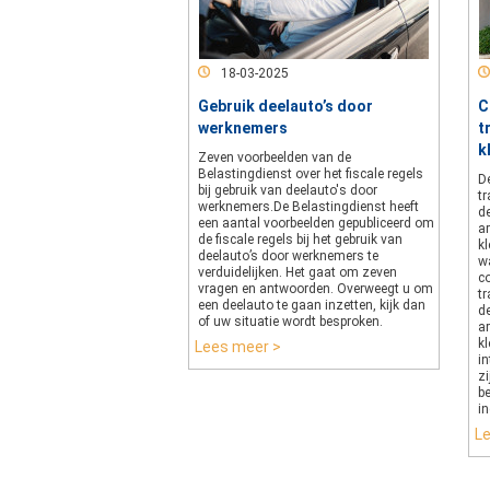
18-03-2025
Gebruik deelauto’s door
C
werknemers
t
k
Zeven voorbeelden van de
Belastingdienst over het fiscale regels
D
bij gebruik van deelauto's door
tr
werknemers.De Belastingdienst heeft
d
een aantal voorbeelden gepubliceerd om
a
de fiscale regels bij het gebruik van
k
deelauto’s door werknemers te
wa
verduidelijken. Het gaat om zeven
c
vragen en antwoorden. Overweegt u om
tr
een deelauto te gaan inzetten, kijk dan
d
of uw situatie wordt besproken.
a
kl
Lees meer >
i
zi
be
in
L