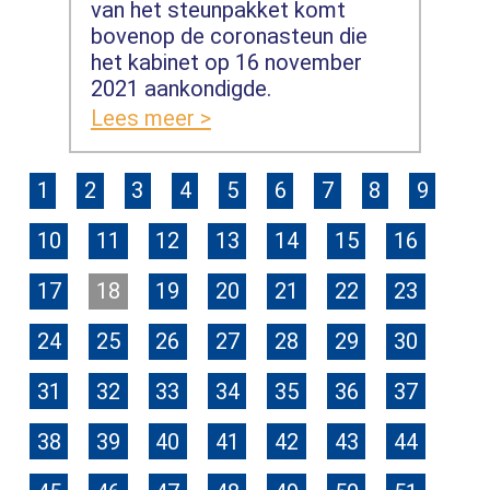
van het steunpakket komt
bovenop de coronasteun die
het kabinet op 16 november
2021 aankondigde.
Lees meer >
1
2
3
4
5
6
7
8
9
10
11
12
13
14
15
16
17
18
19
20
21
22
23
24
25
26
27
28
29
30
31
32
33
34
35
36
37
38
39
40
41
42
43
44