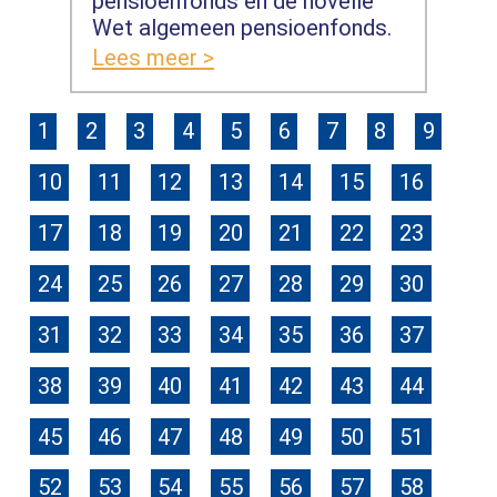
pensioenfonds en de novelle
Wet algemeen pensioenfonds.
Lees meer >
1
2
3
4
5
6
7
8
9
10
11
12
13
14
15
16
17
18
19
20
21
22
23
24
25
26
27
28
29
30
31
32
33
34
35
36
37
38
39
40
41
42
43
44
45
46
47
48
49
50
51
52
53
54
55
56
57
58