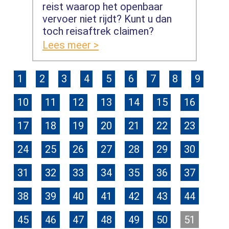
reist waarop het openbaar
vervoer niet rijdt? Kunt u dan
toch reisaftrek claimen?
Lees meer >
1
2
3
4
5
6
7
8
9
10
11
12
13
14
15
16
17
18
19
20
21
22
23
24
25
26
27
28
29
30
31
32
33
34
35
36
37
38
39
40
41
42
43
44
45
46
47
48
49
50
51