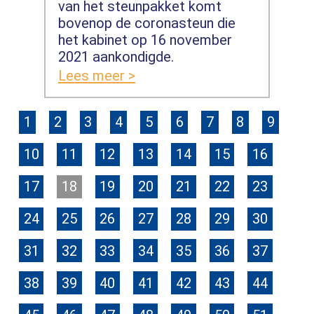
van het steunpakket komt
bovenop de coronasteun die
het kabinet op 16 november
2021 aankondigde.
Lees meer >
1
2
3
4
5
6
7
8
9
10
11
12
13
14
15
16
17
18
19
20
21
22
23
24
25
26
27
28
29
30
31
32
33
34
35
36
37
38
39
40
41
42
43
44