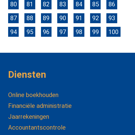
80
81
82
83
84
85
86
87
88
89
90
91
92
93
94
95
96
97
98
99
100
Diensten
Online boekhouden
Financiële administratie
Jaarrekeningen
Accountantscontrole