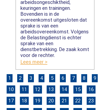
arbeidsongeschiktheid,
keuringen en trainingen.
Bovendien is in de
overeenkomst uitgesloten dat
sprake is van een
arbeidsovereenkomst. Volgens
de Belastingdienst is echter
sprake van een
dienstbetrekking. De zaak komt
voor de rechter.
Lees meer >
1
2
3
4
5
6
7
8
9
10
11
12
13
14
15
16
17
18
19
20
21
22
23