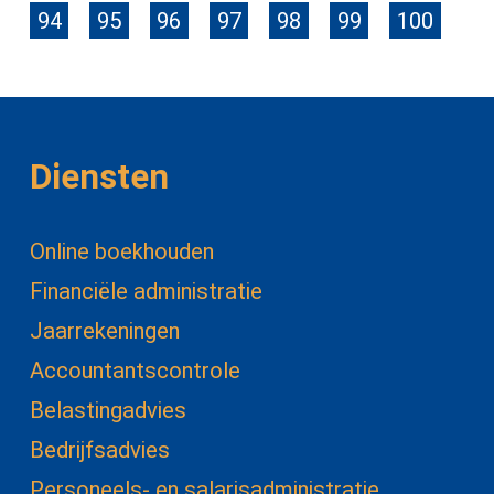
94
95
96
97
98
99
100
Diensten
Online boekhouden
Financiële administratie
Jaarrekeningen
Accountantscontrole
Belastingadvies
Bedrijfsadvies
Personeels- en salarisadministratie