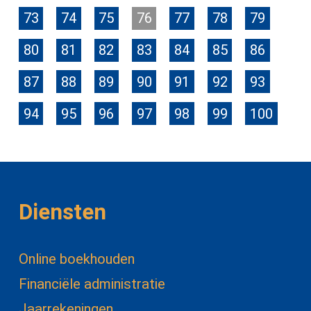
73
74
75
76
77
78
79
80
81
82
83
84
85
86
87
88
89
90
91
92
93
94
95
96
97
98
99
100
Diensten
Online boekhouden
Financiële administratie
Jaarrekeningen