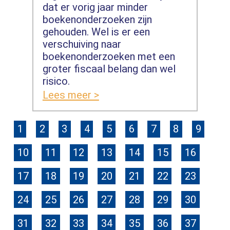
dat er vorig jaar minder
boekenonderzoeken zijn
gehouden. Wel is er een
verschuiving naar
boekenonderzoeken met een
groter fiscaal belang dan wel
risico.
Lees meer >
1
2
3
4
5
6
7
8
9
10
11
12
13
14
15
16
17
18
19
20
21
22
23
24
25
26
27
28
29
30
31
32
33
34
35
36
37