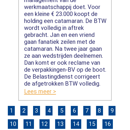
werkmaatschappij doet. Voor
een kleine € 23.000 koopt de
holding een catamaran. De BTW
wordt volledig in aftrek
gebracht. Jan en een vriend
gaan fanatiek zeilen met de
catamaran. Na twee jaar gaan
ze aan wedstrijden deelnemen.
Dan komt er ook reclame van
de verpakkingen-BV op de boot.
De Belastingdienst corrigeert
de afgetrokken BTW volledig.
Lees meer >
1
2
3
4
5
6
7
8
9
10
11
12
13
14
15
16