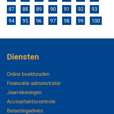
87
88
89
90
91
92
93
94
95
96
97
98
99
100
Diensten
Online boekhouden
Financiële administratie
Jaarrekeningen
Accountantscontrole
Belastingadvies