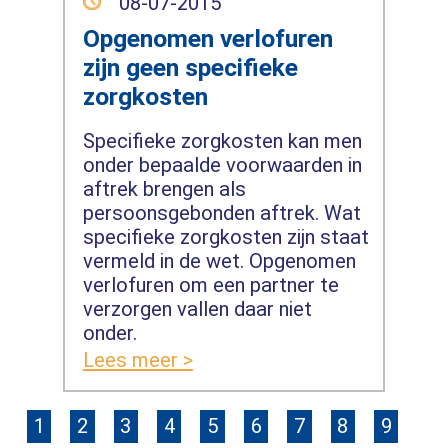
08-07-2015
Opgenomen verlofuren
zijn geen specifieke
zorgkosten
Specifieke zorgkosten kan men
onder bepaalde voorwaarden in
aftrek brengen als
persoonsgebonden aftrek. Wat
specifieke zorgkosten zijn staat
vermeld in de wet. Opgenomen
verlofuren om een partner te
verzorgen vallen daar niet
onder.
Lees meer >
1
2
3
4
5
6
7
8
9