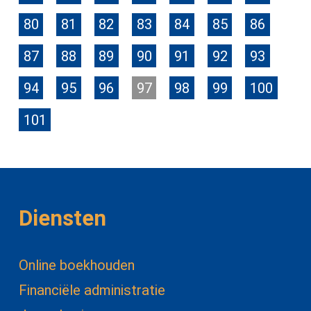
80
81
82
83
84
85
86
87
88
89
90
91
92
93
94
95
96
97
98
99
100
101
Diensten
Online boekhouden
Financiële administratie