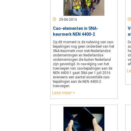
29-06-2016
Cao-elementen in SNA-
V
keurmerk NEN 4400-2
a
Op dit moment is de naleving van cao-
De
bepalingen nog geen onderdeel van het
a
SNA-keurmerk voor niet-Nederlandse
he
ondernemingen en Nederlandse
st
ondernemingen die buiten Nederland
v
zijn gevestigd. In navolging van het
a
toevoegen van cao-bepalingen aan de
L
NEN 4400-1 gaat SNA per 1 juli 2016
eveneens een aantal essentiële cao-
bepalingen aan de NEN 4400-2
toevoegen.
Lees meer >