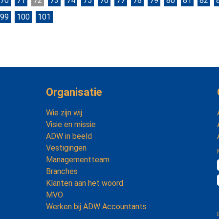
70
71
72
73
74
75
76
77
78
79
80
81
82
99
100
101
Organisatie
Wie zijn wij
Visie en missie
ADW in beeld
Vestigingen
Managementteam
Branches
Klanten aan het woord
MVO
Werken bij ADW Accountants