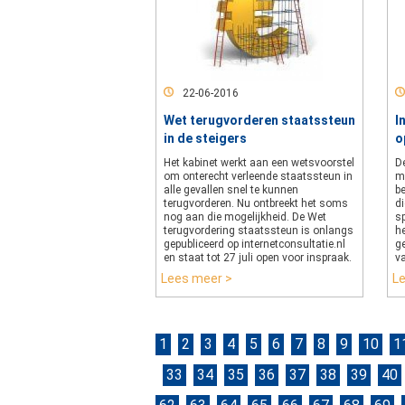
22-06-2016
Wet terugvorderen staatssteun
I
in de steigers
o
Het kabinet werkt aan een wetsvoorstel
D
om onterecht verleende staatssteun in
m
alle gevallen snel te kunnen
be
terugvorderen. Nu ontbreekt het soms
di
nog aan die mogelijkheid. De Wet
sp
terugvordering staatssteun is onlangs
h
gepubliceerd op internetconsultatie.nl
g
en staat tot 27 juli open voor inspraak.
v
Lees meer >
L
1
2
3
4
5
6
7
8
9
10
1
33
34
35
36
37
38
39
40