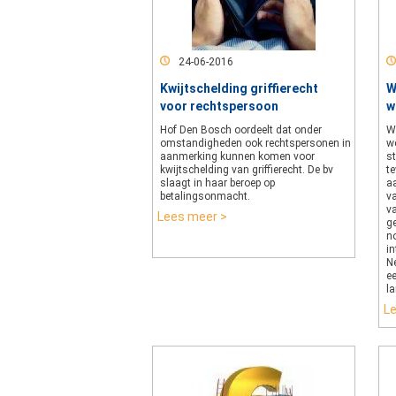
24-06-2016
Kwijtschelding griffierecht
W
voor rechtspersoon
w
Hof Den Bosch oordeelt dat onder
W
omstandigheden ook rechtspersonen in
w
aanmerking kunnen komen voor
st
kwijtschelding van griffierecht. De bv
t
slaagt in haar beroep op
a
betalingsonmacht.
v
v
Lees meer >
g
n
in
Ne
e
l
L