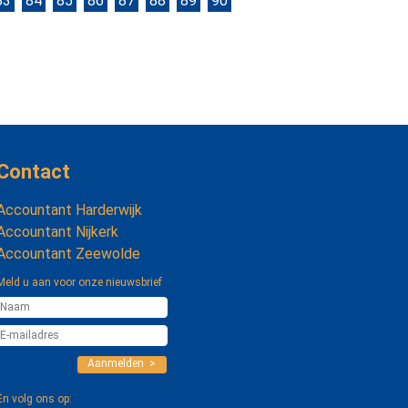
83
84
85
86
87
88
89
90
Contact
Accountant Harderwijk
Accountant Nijkerk
Accountant Zeewolde
Meld u aan voor onze nieuwsbrief
Aanmelden >
En volg ons op: