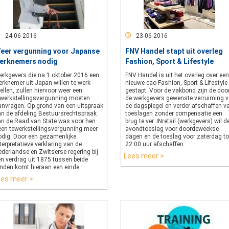
24-06-2016
23-06-2016
eer vergunning voor Japanse
FNV Handel stapt uit overleg
erknemers nodig
Fashion, Sport & Lifestyle
erkgevers die na 1 oktober 2016 een
FNV Handel is uit het overleg over een
erknemer uit Japan willen te werk
nieuwe cao Fashion, Sport & Lifestyle
ellen, zullen hiervoor weer een
gestapt. Voor de vakbond zijn de doo
ewerkstellingsvergunning moeten
de werkgevers gewenste verruiming 
anvragen. Op grond van een uitspraak
de dagspiegel en verder afschaffen v
an de afdeling Bestuursrechtspraak
toeslagen zonder compensatie een
an de Raad van State was voor hen
brug te ver. INretail (werkgevers) wil d
een tewerkstellingsvergunning meer
avondtoeslag voor doordeweekse
odig. Door een gezamenlijke
dagen en de toeslag voor zaterdag to
terpretatieve verklaring van de
22:00 uur afschaffen.
derlandse en Zwitserse regering bij
Lees meer >
en verdrag uit 1875 tussen beide
anden komt hieraan een einde.
ees meer >