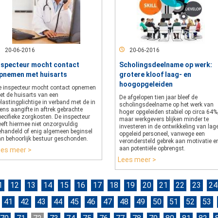
20-06-2016
20-06-2016
nspecteur mocht contact
Scholingsdeelname op werk:
pnemen met huisarts
grotere kloof laag- en
hoogopgeleiden
e inspecteur mocht contact opnemen
et de huisarts van een
De afgelopen tien jaar bleef de
lastingplichtige in verband met de in
scholingsdeelname op het werk van
ens aangifte in aftrek gebrachte
hoger opgeleiden stabiel op circa 64%
ecifieke zorgkosten. De inspecteur
maar werkgevers blijken minder te
eeft hiermee niet onzorgvuldig
investeren in de ontwikkeling van lag
ehandeld of enig algemeen beginsel
opgeleid personeel, vanwege een
an behoorlijk bestuur geschonden.
verondersteld gebrek aan motivatie e
aan potentiële opbrengst.
ees meer >
Lees meer >
1
12
13
14
15
16
17
18
19
20
21
22
23
24
41
42
43
44
45
46
47
48
49
50
51
52
53