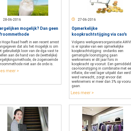
28-06-2016
27-06-2016
ergelijken mogelijk? Dan geen
Opmerkelijke
froommethode
koopkrachtstijging via cao's
 Hoge Raad heeft in een recent arrest
Volgens werkgeversorganisatie AWV
angegeven dat als het mogelijk is om
is er sprake van een opmerkelijke
t gebruikelijk loon van de dga vast te
koopkrachtstijging: ondanks een
ellen aan de hand van de (wettelijke)
gematigde loonstijging gaan
ergelijkingsmethode, de zogenoemde
werknemers er dit jaar fors in
froommethode niet aan de orde is.
koopkracht op vooruit. Een gemiddel
cao-loonstijging in combinatie met e
ees meer >
inflatie, die veel lager uitpakt dan eerd
werd verwacht, zorgt ervoor dat
werknemers er meer dan 3% op vooru
gaan.
Lees meer >