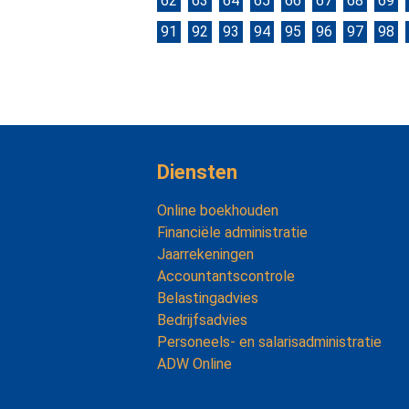
62
63
64
65
66
67
68
69
91
92
93
94
95
96
97
98
Diensten
Online boekhouden
Financiële administratie
Jaarrekeningen
Accountantscontrole
Belastingadvies
Bedrijfsadvies
Personeels- en salarisadministratie
ADW Online