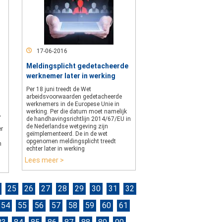
17-06-2016
Meldingsplicht gedetacheerde
werknemer later in werking
Per 18 juni treedt de Wet
arbeidsvoorwaarden gedetacheerde
werknemers in de Europese Unie in
werking. Per die datum moet namelijk
,
de handhavingsrichtlijn 2014/67/EU in
de Nederlandse wetgeving zijn
er
geïmplementeerd. De in de wet
opgenomen meldingsplicht treedt
n
echter later in werking
Lees meer >
25
26
27
28
29
30
31
32
54
55
56
57
58
59
60
61