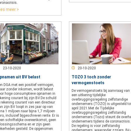
ronacrisis.
ees meer >
23-10-2020
20-10-2020
pnamen uit BV belast
TOZO 3 toch zonder
vermogenstoets
en DGA met een positief vermogen,
aar zonder inkomen, wordt belast
De vermogenstoets bij aanvraag van
oor hoge consumptieve opnamen in
een uitkering tijdelijke
kening courant bij zijn BV.De schuld
overbruggingsregeling zelfstandige
 rekening courant van een directeur
ondernemers (TOZO) is uitgesteld to
n zijn BV loopt in zes jaar op van
april 2021.Met de Tijdelijke
jna 1 miljoen naar bijna 1,7 miljoen
overbruggingsregeling zelfstandig
ro, inclusief bijgeschreven rente. Er is
ondernemers (Tozo) steunt de overh
en schriftelijke overeenkomst, geen
ondernemers tijdens de coronacrisis.
flossingsschema en er zijn geen
De regeling is voor zelfstandig
ekerheden gesteld. De opgenomen
ondernemers, waaronder zzp’ers. Bij 