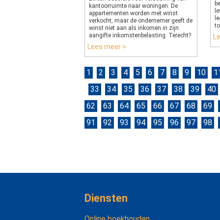
be
kantoorruimte naar woningen. De
l
appartementen worden met winst
le
verkocht, maar de ondernemer geeft de
t
winst niet aan als inkomen in zijn
aangifte inkomstenbelasting. Terecht?
L
Lees meer >
1
2
3
4
5
6
7
8
9
10
1
33
34
35
36
37
38
39
40
62
63
64
65
66
67
68
69
91
92
93
94
95
96
97
98
Diensten
Online boekhouden