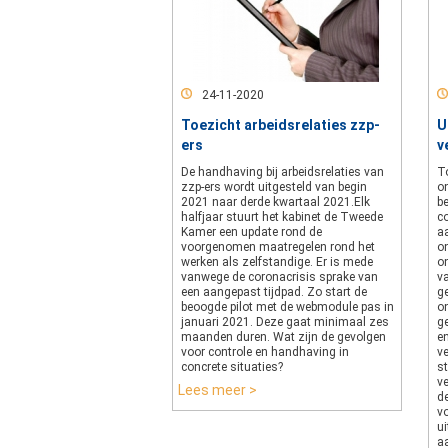
24-11-2020
Toezicht arbeidsrelaties zzp-
U
ers
v
De handhaving bij arbeidsrelaties van
T
zzp-ers wordt uitgesteld van begin
o
2021 naar derde kwartaal 2021.Elk
b
halfjaar stuurt het kabinet de Tweede
c
Kamer een update rond de
a
voorgenomen maatregelen rond het
o
werken als zelfstandige. Er is mede
o
vanwege de coronacrisis sprake van
v
een aangepast tijdpad. Zo start de
g
beoogde pilot met de webmodule pas in
on
januari 2021. Deze gaat minimaal zes
ge
maanden duren. Wat zijn de gevolgen
e
voor controle en handhaving in
ve
concrete situaties?
st
ve
Lees meer >
d
v
ui
a