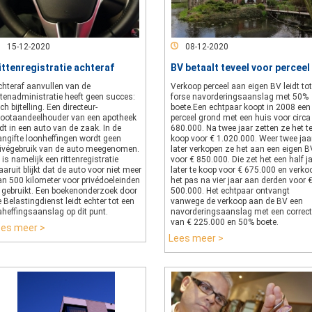
15-12-2020
08-12-2020
ittenregistratie achteraf
BV betaalt teveel voor perceel
chteraf aanvullen van de
Verkoop perceel aan eigen BV leidt tot
ttenadministratie heeft geen succes:
forse navorderingsaanslag met 50%
ch bijtelling. Een directeur-
boete.Een echtpaar koopt in 2008 een
rootaandeelhouder van een apotheek
perceel grond met een huis voor circa
jdt in een auto van de zaak. In de
680.000. Na twee jaar zetten ze het t
angifte loonheffingen wordt geen
koop voor € 1.020.000. Weer twee jaa
rivégebruik van de auto meegenomen.
later verkopen ze het aan een eigen B
 is namelijk een rittenregistratie
voor € 850.000. Die zet het een half j
aruit blijkt dat de auto voor niet meer
later te koop voor € 675.000 en verko
an 500 kilometer voor privédoeleinden
het pas na vier jaar aan derden voor 
s gebruikt. Een boekenonderzoek door
500.000. Het echtpaar ontvangt
 Belastingdienst leidt echter tot een
vanwege de verkoop aan de BV een
aheffingsaanslag op dit punt.
navorderingsaanslag met een correct
van € 225.000 en 50% boete.
ees meer >
Lees meer >