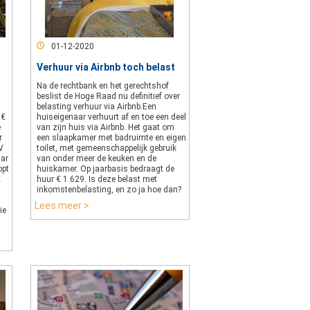
01-12-2020
Verhuur via Airbnb toch belast
Na de rechtbank en het gerechtshof
beslist de Hoge Raad nu definitief over
belasting verhuur via Airbnb.Een
 €
huiseigenaar verhuurt af en toe een deel
e
van zijn huis via Airbnb. Het gaat om
r
een slaapkamer met badruimte en eigen
V
toilet, met gemeenschappelijk gebruik
aar
van onder meer de keuken en de
opt
huiskamer. Op jaarbasis bedraagt de
€
huur € 1.629. Is deze belast met
inkomstenbelasting, en zo ja hoe dan?
Lees meer >
ie