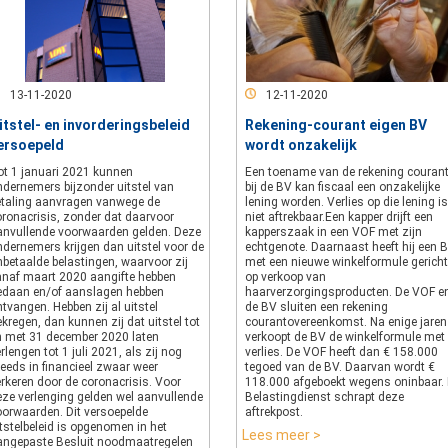
13-11-2020
12-11-2020
itstel- en invorderingsbeleid
Rekening-courant eigen BV
ersoepeld
wordt onzakelijk
ot 1 januari 2021 kunnen
Een toename van de rekening couran
ndernemers bijzonder uitstel van
bij de BV kan fiscaal een onzakelijke
etaling aanvragen vanwege de
lening worden. Verlies op die lening is
oronacrisis, zonder dat daarvoor
niet aftrekbaar.Een kapper drijft een
anvullende voorwaarden gelden. Deze
kapperszaak in een VOF met zijn
ndernemers krijgen dan uitstel voor de
echtgenote. Daarnaast heeft hij een 
nbetaalde belastingen, waarvoor zij
met een nieuwe winkelformule gericht
anaf maart 2020 aangifte hebben
op verkoop van
edaan en/of aanslagen hebben
haarverzorgingsproducten. De VOF e
tvangen. Hebben zij al uitstel
de BV sluiten een rekening
kregen, dan kunnen zij dat uitstel tot
courantovereenkomst. Na enige jaren
n met 31 december 2020 laten
verkoopt de BV de winkelformule met
rlengen tot 1 juli 2021, als zij nog
verlies. De VOF heeft dan € 158.000
eeds in financieel zwaar weer
tegoed van de BV. Daarvan wordt €
rkeren door de coronacrisis. Voor
118.000 afgeboekt wegens oninbaar.
eze verlenging gelden wel aanvullende
Belastingdienst schrapt deze
oorwaarden. Dit versoepelde
aftrekpost.
tstelbeleid is opgenomen in het
Lees meer >
angepaste Besluit noodmaatregelen