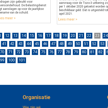
dragen zijn gebruikt voor
aanvraag voor de Tozo-3 uitkering z
evensonderhoud. De Belastingdienst
per 1 oktober 2020 getoetst worden o
gt aanslagen op voor de jaarlijkse
beschikbaar geld. Dat is uitgesteld to
oename van de schuld.
april 2021.
ees meer >
Lees meer >
1
12
13
14
15
16
17
18
19
20
21
22
23
24
41
42
43
44
45
46
47
48
49
50
51
52
53
70
71
72
73
74
75
76
77
78
79
80
81
82
99
100
101
Organisatie
Wie zijn wij