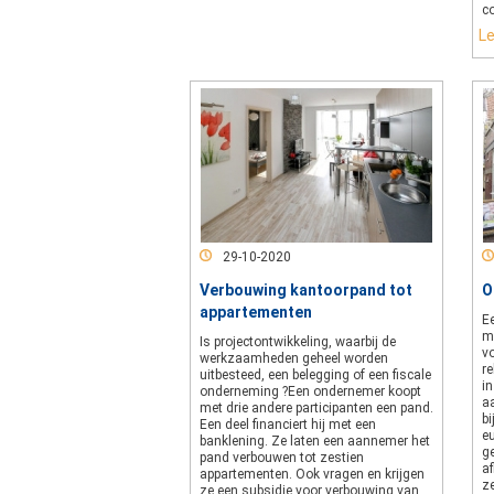
co
L
29-10-2020
Verbouwing kantoorpand tot
O
appartementen
E
m
Is projectontwikkeling, waarbij de
v
werkzaamheden geheel worden
re
uitbesteed, een belegging of een fiscale
in
onderneming ?Een ondernemer koopt
aa
met drie andere participanten een pand.
bi
Een deel financiert hij met een
eu
banklening. Ze laten een aannemer het
ge
pand verbouwen tot zestien
a
appartementen. Ook vragen en krijgen
z
ze een subsidie voor verbouwing van