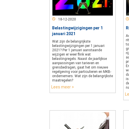
18-12-2020
Belastingwijzigingen per 1
R
januari 2021
A
ri
Wat zijn de belangrijkste
to
belastingwijzigingen per 1 januari
g
2021? Per 1 januari aanstaande
ri
wijzigen er weer flink wat
a
belastingregels. Naast de jaarlijkse
p
aanpassingen van tarieven en
Er
grensbedragen, gaat het om nieuwe
wa
regelgeving voor particulieren en MKB-
d
ondernemers. Wat zijn de belangrijkste
i
maatregelen?
de
Lees meer >
n
L