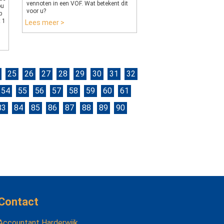
vennoten in een VOF. Wat betekent dit
ou
voor u?
p
t 1
Lees meer >
25
26
27
28
29
30
31
32
54
55
56
57
58
59
60
61
83
84
85
86
87
88
89
90
Contact
Accountant Harderwijk