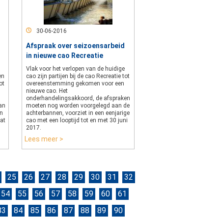
30-06-2016
Afspraak over seizoensarbeid
in nieuwe cao Recreatie
Vlak voor het verlopen van de huidige
en
cao zijn partijen bij de cao Recreatie tot
ot
overeenstemming gekomen voor een
nieuwe cao. Het
onderhandelingsakkoord, de afspraken
an
moeten nog worden voorgelegd aan de
en
achterbannen, voorziet in een eenjarige
aat
cao met een looptijd tot en met 30 juni
2017.
Lees meer >
25
26
27
28
29
30
31
32
54
55
56
57
58
59
60
61
83
84
85
86
87
88
89
90