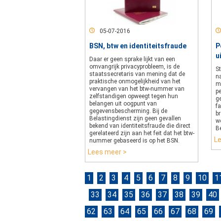
05-07-2016
BSN, btw en identiteitsfraude
P
u
Daar er geen sprake lijkt van een
omvangrijk privacyprobleem, is de
St
staatssecretaris van mening dat de
n
praktische onmogelijkheid van het
m
vervangen van het btw-nummer van
pe
zelfstandigen opweegt tegen hun
g
belangen uit oogpunt van
f
gegevensbescherming. Bij de
br
Belastingdienst zijn geen gevallen
we
bekend van identiteitsfraude die direct
B
gerelateerd zijn aan het feit dat het btw-
L
nummer gebaseerd is op het BSN.
Lees meer >
1
2
3
4
5
6
7
8
9
10
1
33
34
35
36
37
38
39
40
62
63
64
65
66
67
68
69