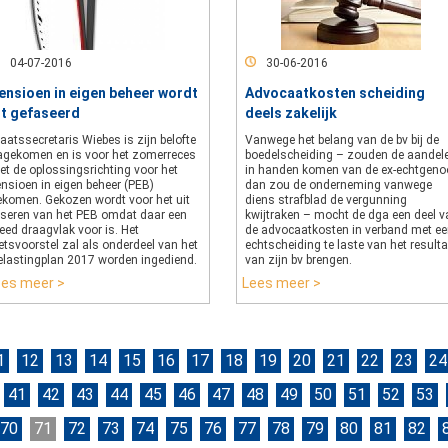
04-07-2016
30-06-2016
ensioen in eigen beheer wordt
Advocaatkosten scheiding
it gefaseerd
deels zakelijk
aatssecretaris Wiebes is zijn belofte
Vanwege het belang van de bv bij de
agekomen en is voor het zomerreces
boedelscheiding – zouden de aandel
et de oplossingsrichting voor het
in handen komen van de ex-echtgeno
nsioen in eigen beheer (PEB)
dan zou de onderneming vanwege
ekomen. Gekozen wordt voor het uit
diens strafblad de vergunning
aseren van het PEB omdat daar een
kwijtraken – mocht de dga een deel v
eed draagvlak voor is. Het
de advocaatkosten in verband met e
tsvoorstel zal als onderdeel van het
echtscheiding te laste van het result
elastingplan 2017 worden ingediend.
van zijn bv brengen.
ees meer >
Lees meer >
1
12
13
14
15
16
17
18
19
20
21
22
23
24
41
42
43
44
45
46
47
48
49
50
51
52
53
70
71
72
73
74
75
76
77
78
79
80
81
82