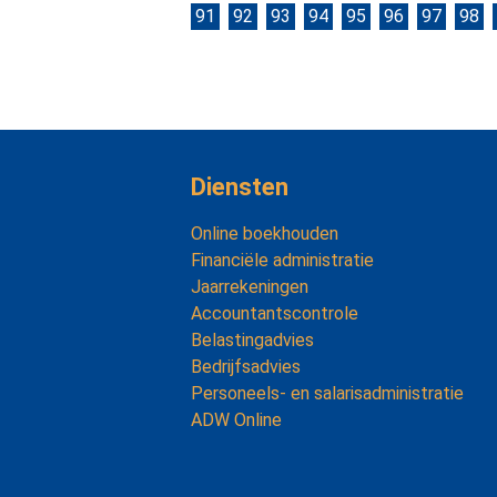
91
92
93
94
95
96
97
98
Diensten
Online boekhouden
Financiële administratie
Jaarrekeningen
Accountantscontrole
Belastingadvies
Bedrijfsadvies
Personeels- en salarisadministratie
ADW Online