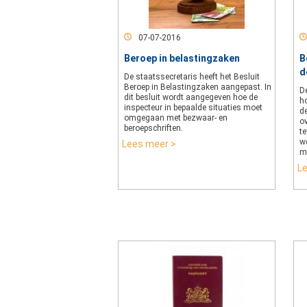
07-07-2016
Beroep in belastingzaken
B
d
De staatssecretaris heeft het Besluit
Beroep in Belastingzaken aangepast. In
D
dit besluit wordt aangegeven hoe de
h
inspecteur in bepaalde situaties moet
d
omgegaan met bezwaar- en
ov
beroepschriften.
te
we
Lees meer >
m
L