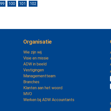
99
100
101
102
Organisatie
Wie zijn wij
Visie en missie
ADW in beeld
Vestigingen
Managementteam
Branches
Klanten aan het woord
MVO
Werken bij ADW Accountants