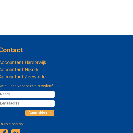
Contact
Accountant Harderwijk
Accountant Nijkerk
Accountant Zeewolde
Meld u aan voor onze nieuwsbrief
Aanmelden >
En volg ons op: