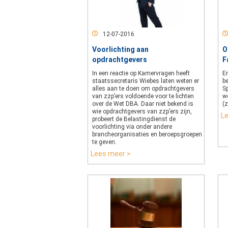
12-07-2016
Voorlichting aan
O
opdrachtgevers
F
In een reactie op Kamervragen heeft
E
staatssecretaris Wiebes laten weten er
be
alles aan te doen om opdrachtgevers
S
van zzp’ers voldoende voor te lichten
w
over de Wet DBA. Daar niet bekend is
(
wie opdrachtgevers van zzp’ers zijn,
L
probeert de Belastingdienst de
voorlichting via onder andere
brancheorganisaties en beroepsgroepen
te geven.
Lees meer >