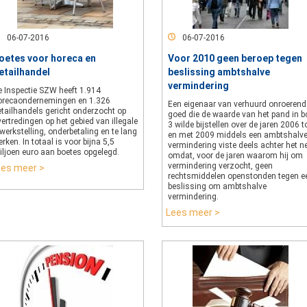
06-07-2016
06-07-2016
oetes voor horeca en
Voor 2010 geen beroep tegen
etailhandel
beslissing ambtshalve
vermindering
e Inspectie SZW heeft 1.914
orecaondernemingen en 1.326
Een eigenaar van verhuurd onroerend
etailhandels gericht onderzocht op
goed die de waarde van het pand in b
ertredingen op het gebied van illegale
3 wilde bijstellen over de jaren 2006 t
werkstelling, onderbetaling en te lang
en met 2009 middels een ambtshalv
rken. In totaal is voor bijna 5,5
vermindering viste deels achter het n
iljoen euro aan boetes opgelegd.
omdat, voor de jaren waarom hij om
vermindering verzocht, geen
ees meer >
rechtsmiddelen openstonden tegen e
beslissing om ambtshalve
vermindering.
Lees meer >