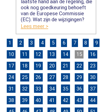
laatste hand aan de regeling, die
ook nog goedkeuring behoeft
van de Europese Commissie
(EC). Wat zijn de wijzigingen?
Lees meer >
1
2
3
4
5
6
7
8
9
10
11
12
13
14
15
16
17
18
19
20
21
22
23
24
25
26
27
28
29
30
31
32
33
34
35
36
37
38
39
40
41
42
43
44
45
46
47
48
49
50
51