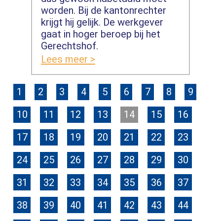
worden. Bij de kantonrechter
krijgt hij gelijk. De werkgever
gaat in hoger beroep bij het
Gerechtshof.
Lees meer >
1
2
3
4
5
6
7
8
9
10
11
12
13
14
15
16
17
18
19
20
21
22
23
24
25
26
27
28
29
30
31
32
33
34
35
36
37
38
39
40
41
42
43
44