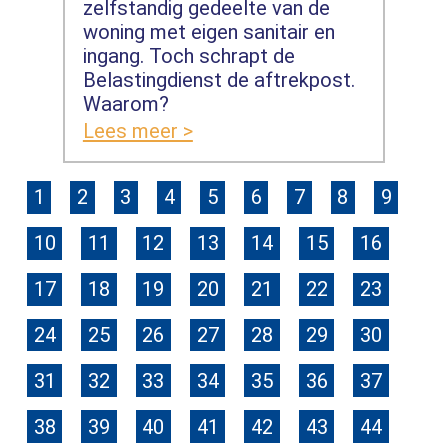
zelfstandig gedeelte van de
woning met eigen sanitair en
ingang. Toch schrapt de
Belastingdienst de aftrekpost.
Waarom?
Lees meer >
1
2
3
4
5
6
7
8
9
10
11
12
13
14
15
16
17
18
19
20
21
22
23
24
25
26
27
28
29
30
31
32
33
34
35
36
37
38
39
40
41
42
43
44