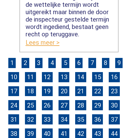
de wettelijke termijn wordt
uitgereikt maar binnen de door
de inspecteur gestelde termijn
wordt ingediend, bestaat geen
recht op teruggave.
Lees meer >
1
2
3
4
5
6
7
8
9
10
11
12
13
14
15
16
17
18
19
20
21
22
23
24
25
26
27
28
29
30
31
32
33
34
35
36
37
38
39
40
41
42
43
44