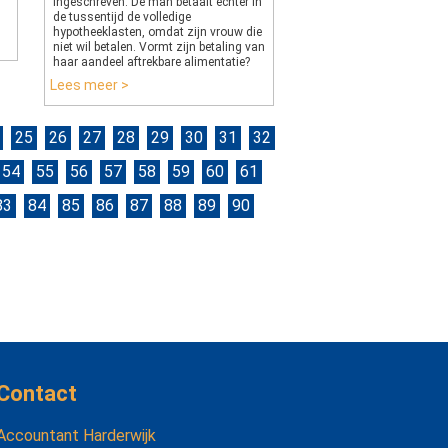
ingeschreven. De man betaalt echter in
de tussentijd de volledige
hypotheeklasten, omdat zijn vrouw die
niet wil betalen. Vormt zijn betaling van
haar aandeel aftrekbare alimentatie?
Lees meer >
25
26
27
28
29
30
31
32
54
55
56
57
58
59
60
61
83
84
85
86
87
88
89
90
Contact
Accountant Harderwijk