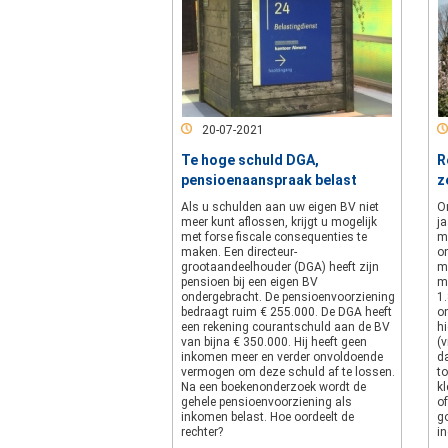
20-07-2021
Te hoge schuld DGA,
R
pensioenaanspraak belast
z
Als u schulden aan uw eigen BV niet
O
meer kunt aflossen, krijgt u mogelijk
j
met forse fiscale consequenties te
mo
maken. Een directeur-
o
grootaandeelhouder (DGA) heeft zijn
m
pensioen bij een eigen BV
m
ondergebracht. De pensioenvoorziening
1.
bedraagt ruim € 255.000. De DGA heeft
o
een rekening courantschuld aan de BV
h
van bijna € 350.000. Hij heeft geen
(v
inkomen meer en verder onvoldoende
d
vermogen om deze schuld af te lossen.
t
Na een boekenonderzoek wordt de
k
gehele pensioenvoorziening als
o
inkomen belast. Hoe oordeelt de
go
rechter?
i