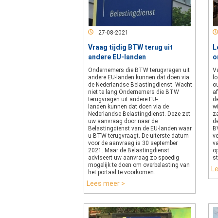
27-08-2021
Vraag tijdig BTW terug uit
L
andere EU-landen
o
Ondernemers die BTW terugvragen uit
V
andere EU-landen kunnen dat doen via
l
de Nederlandse Belastingdienst. Wacht
o
niet te lang.Ondernemers die BTW
a
terugvragen uit andere EU-
d
landen kunnen dat doen via de
w
Nederlandse Belastingdienst. Deze zet
z
uw aanvraag door naar de
d
Belastingdienst van de EU-landen waar
BV
u BTW terugvraagt. De uiterste datum
v
voor de aanvraag is 30 september
v
2021. Maar de Belastingdienst
op
adviseert uw aanvraag zo spoedig
st
mogelijk te doen om overbelasting van
L
het portaal te voorkomen.
Lees meer >