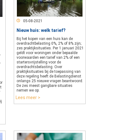
05-08-2021
Nieuw huis: welk tarief?
Bij het kopen van een huis kan de
overdrachtbelasting 0%, 2% of 8% zijn;
zes praktijksituaties. Per 1 januari 2021
geldt voor woningen onder bepaalde
B
voorwaarden een tarief van 2% of een
startersvrijstelling voor de
r
overdrachtsbelasting. Over
praktijksituaties bij de toepassing van
deze regeling heeft de Belastingdienst
onlangs 25 nieuwe vragen beantwoord.
or
De zes meest gangbare situaties
t
nemen we op.
w
Lees meer >
ij