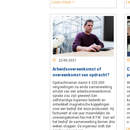
Lees meer >
L
22-06-2021
Arbeidsovereenkomst of
C
overeenkomst van opdracht?
p
Opdrachtnemer claimt € 325.000
W
vergoedingen na einde samenwerking
v
omdat van een arbeidsovereenkomst
ve
sprake zou zijn geweest.Een
ui
zelfstandige ingenieur bedenkt en
k
ontwikkelt magnetische koppelingen
om
voor een bedrijf dat deze produceert. Hij
o
factureert al vier jaar maandelijks de
m
overeengekomen fee met BTW. Dan wil
m
het bedrijf de samenwerking binnen drie
u 
weken stoppen. De ingenieur stelt dat
L