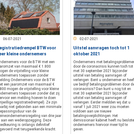
06-07-2021
02-07-2021
egistratiedrempel BTW voor
Uitstel aanvragen toch tot 1
eer kleine ondernemers
oktober 2021
ndernemers voor de BTW met een
Ondernemers met betalingsprobleme
aaromzet van maximaal € 1.800
door de coronacrisis kunnen toch tot
gen de vrijstelling voor kleine
met 30 september 2021 bijzonder
ndernemers toepassen zonder
uitstel van betaling aanvragen of
elding.Ondernemers voor de BTW
verlengen. Bent u ondernemer en heef
et een jaaromzet van maximaal €
uw bedrijf betalingsproblemen door d
800 mogen de vrijstelling voor kleine
coronacrisis? Dan kunt u nog tot en
ndernemers toepassen zonder dat zij
met 30 september 2021 bijzonder
iervoor een melding hoeven te doen
uitstel van betaling aanvragen of
rijwillige registratiedrempel). Ze zijn
verlengen. Eerder meldden wij dat u
aarbij niet gebonden aan een minimale
vanaf 1 juli 2021 weer zou moeten
oepassingsduur van de
voldoen aan uw nieuwe
leineondernemersregeling van drie jaar
betalingsverplichtingen. Het
f aan een wederopzegging. Deze
demissionair kabinet heeft nu beslot
edkeuring is onlangs definitief
ondernemers hiervoor meer tijd te
ngevoerd met terugwerkende kracht.
geven.