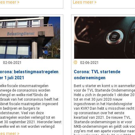
ees meer >
Lees meer >
02-06-2021
02-06-2021
orona: belastingmaatregelen
Corona: TVL startende
er 1 juli 2021
ondernemingen
elke fiscale steunmaatregelen
Bent u starter en komt u in aanmerki
anwege de coronacrisis worden
voor de TVL Startende Onderneming
rlengd en welke niet?Sinds de
Hebt u zich in de periode 1 oktober 2
tbraak van het coronavirus heeft het
tot en met 30 juni 2020 nieuw
abinet fiscale maatregelen ingevoerd
ingeschreven in het Handelsregister
 bedrijven en burgers te
van KVK? Dan hebt u misschien recht
ndersteunen. Veel van deze
op coronasteun over het eerste
aatregelen worden verlengd tot en
kwartaal van 2021. De nieuwe TVL
et 30 september 2021. Hieronder leest
Startende ondernemingen is er voor
welke wel en niet worden verlengd.
MKB-ondernemingen en geldt ook vo
zzp'ers met een aparte voordeur naar
ees meer >