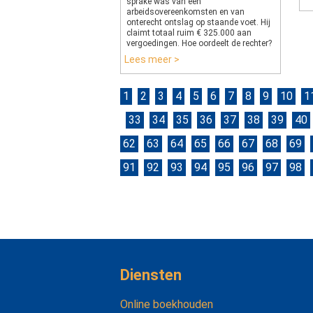
sprake was van een
arbeidsovereenkomsten en van
onterecht ontslag op staande voet. Hij
claimt totaal ruim € 325.000 aan
vergoedingen. Hoe oordeelt de rechter?
Lees meer >
1
2
3
4
5
6
7
8
9
10
1
33
34
35
36
37
38
39
40
62
63
64
65
66
67
68
69
91
92
93
94
95
96
97
98
Diensten
Online boekhouden