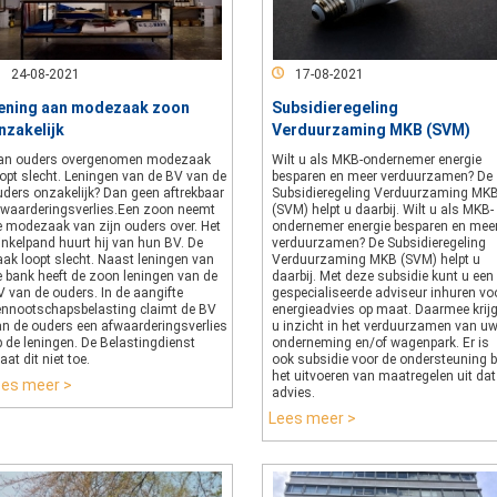
24-08-2021
17-08-2021
ening aan modezaak zoon
Subsidieregeling
nzakelijk
Verduurzaming MKB (SVM)
an ouders overgenomen modezaak
Wilt u als MKB-ondernemer energie
oopt slecht. Leningen van de BV van de
besparen en meer verduurzamen? De
uders onzakelijk? Dan geen aftrekbaar
Subsidieregeling Verduurzaming MK
fwaarderingsverlies.Een zoon neemt
(SVM) helpt u daarbij. Wilt u als MKB-
e modezaak van zijn ouders over. Het
ondernemer energie besparen en mee
inkelpand huurt hij van hun BV. De
verduurzamen? De Subsidieregeling
aak loopt slecht. Naast leningen van
Verduurzaming MKB (SVM) helpt u
e bank heeft de zoon leningen van de
daarbij. Met deze subsidie kunt u een
 van de ouders. In de aangifte
gespecialiseerde adviseur inhuren vo
ennootschapsbelasting claimt de BV
energieadvies op maat. Daarmee krijg
an de ouders een afwaarderingsverlies
u inzicht in het verduurzamen van u
 de leningen. De Belastingdienst
onderneming en/of wagenpark. Er is
aat dit niet toe.
ook subsidie voor de ondersteuning b
het uitvoeren van maatregelen uit dat
ees meer >
advies.
Lees meer >