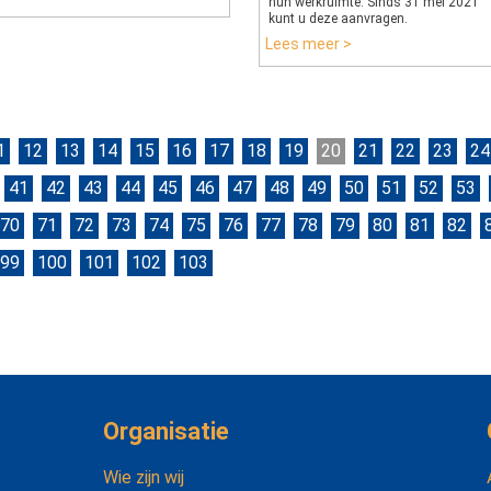
hun werkruimte. Sinds 31 mei 2021
kunt u deze aanvragen.
Lees meer >
1
12
13
14
15
16
17
18
19
20
21
22
23
24
41
42
43
44
45
46
47
48
49
50
51
52
53
70
71
72
73
74
75
76
77
78
79
80
81
82
99
100
101
102
103
Organisatie
Wie zijn wij