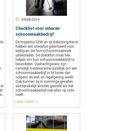
04-08-2016
Checklist voor inhuren
schoonmaakbedrijf
els
De Inspectie SZW en de Belastingdienst
hebben een checklist gelanceerd voor
bedrijven die hun schoonmaakwerk
uitbesteden. De checklist moet hen
helpen om hun schoonmaakbedrijf te
beoordelen. Opdrachtgevers zijn
n
namelijk medeverantwoordelijk om een
schoonmaakbedrijf in te huren dat
volgens de wet- en regelgeving werkt.
Ook kunnen zij in sommige gevallen
ter
aansprakelijk worden gesteld als het
et
schoonmaakbedrijf niet alles op orde
en.
heeft.
Lees meer >