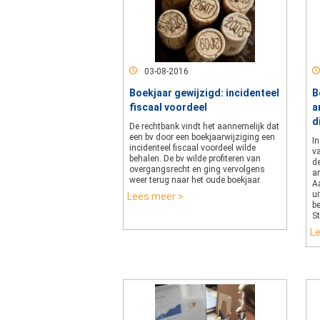
03-08-2016
Boekjaar gewijzigd: incidenteel
B
fiscaal voordeel
a
d
De rechtbank vindt het aannemelijk dat
een bv door een boekjaarwijziging een
In
incidenteel fiscaal voordeel wilde
v
behalen. De bv wilde profiteren van
d
overgangsrecht en ging vervolgens
a
weer terug naar het oude boekjaar.
A
u
Lees meer >
b
S
L