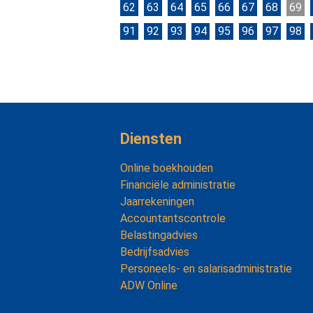
62
63
64
65
66
67
68
69
91
92
93
94
95
96
97
98
Diensten
Online boekhouden
Financiële administratie
Jaarrekeningen
Accountantscontrole
Belastingadvies
Bedrijfsadvies
Personeels- en salarisadministratie
ADW Online