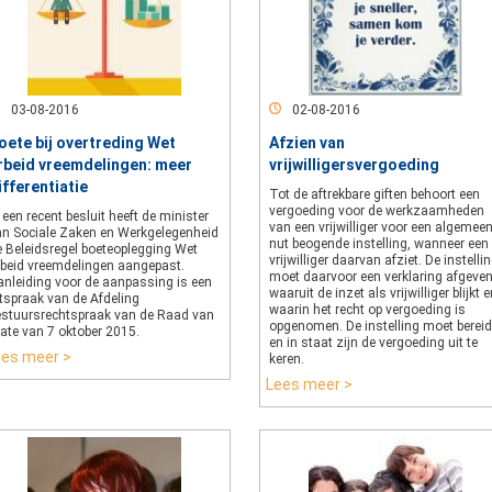
03-08-2016
02-08-2016
oete bij overtreding Wet
Afzien van
rbeid vreemdelingen: meer
vrijwilligersvergoeding
ifferentiatie
Tot de aftrekbare giften behoort een
vergoeding voor de werkzaamheden
 een recent besluit heeft de minister
van een vrijwilliger voor een algemee
an Sociale Zaken en Werkgelegenheid
nut beogende instelling, wanneer een
e Beleidsregel boeteoplegging Wet
vrijwilliger daarvan afziet. De instelli
rbeid vreemdelingen aangepast.
moet daarvoor een verklaring afgeve
anleiding voor de aanpassing is een
waaruit de inzet als vrijwilliger blijkt 
itspraak van de Afdeling
waarin het recht op vergoeding is
estuursrechtspraak van de Raad van
opgenomen. De instelling moet bereid
tate van 7 oktober 2015.
en in staat zijn de vergoeding uit te
ees meer >
keren.
Lees meer >