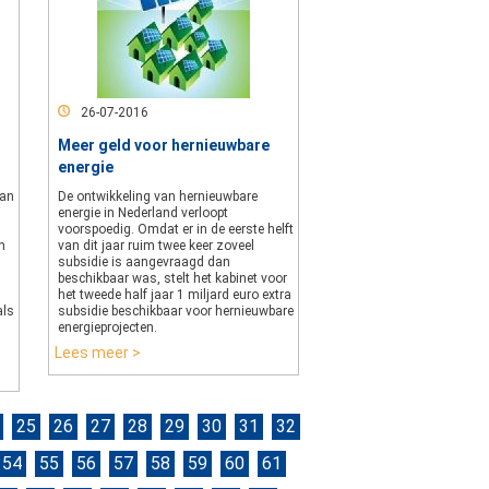
26-07-2016
Meer geld voor hernieuwbare
energie
kan
De ontwikkeling van hernieuwbare
energie in Nederland verloopt
voorspoedig. Omdat er in de eerste helft
n
van dit jaar ruim twee keer zoveel
subsidie is aangevraagd dan
beschikbaar was, stelt het kabinet voor
het tweede half jaar 1 miljard euro extra
als
subsidie beschikbaar voor hernieuwbare
energieprojecten.
Lees meer >
25
26
27
28
29
30
31
32
54
55
56
57
58
59
60
61