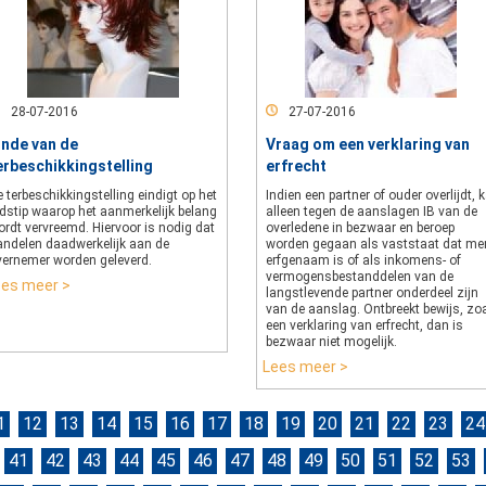
28-07-2016
27-07-2016
inde van de
Vraag om een verklaring van
erbeschikkingstelling
erfrecht
 terbeschikkingstelling eindigt op het
Indien een partner of ouder overlijdt, 
jdstip waarop het aanmerkelijk belang
alleen tegen de aanslagen IB van de
rdt vervreemd. Hiervoor is nodig dat
overledene in bezwaar en beroep
andelen daadwerkelijk aan de
worden gegaan als vaststaat dat me
vernemer worden geleverd.
erfgenaam is of als inkomens- of
vermogensbestanddelen van de
ees meer >
langstlevende partner onderdeel zijn
van de aanslag. Ontbreekt bewijs, zo
een verklaring van erfrecht, dan is
bezwaar niet mogelijk.
Lees meer >
1
12
13
14
15
16
17
18
19
20
21
22
23
24
41
42
43
44
45
46
47
48
49
50
51
52
53