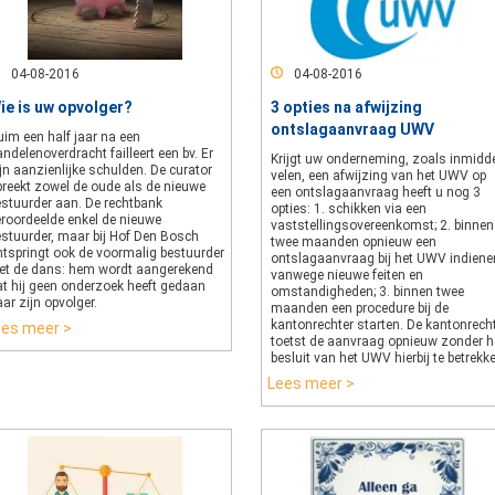
04-08-2016
04-08-2016
ie is uw opvolger?
3 opties na afwijzing
ontslagaanvraag UWV
uim een half jaar na een
ndelenoverdracht failleert een bv. Er
Krijgt uw onderneming, zoals inmidd
jn aanzienlijke schulden. De curator
velen, een afwijzing van het UWV op
preekt zowel de oude als de nieuwe
een ontslagaanvraag heeft u nog 3
estuurder aan. De rechtbank
opties: 1. schikken via een
eroordeelde enkel de nieuwe
vaststellingsovereenkomst; 2. binnen
estuurder, maar bij Hof Den Bosch
twee maanden opnieuw een
ntspringt ook de voormalig bestuurder
ontslagaanvraag bij het UWV indiene
iet de dans: hem wordt aangerekend
vanwege nieuwe feiten en
at hij geen onderzoek heeft gedaan
omstandigheden; 3. binnen twee
ar zijn opvolger.
maanden een procedure bij de
kantonrechter starten. De kantonrech
ees meer >
toetst de aanvraag opnieuw zonder h
besluit van het UWV hierbij te betrekk
Lees meer >