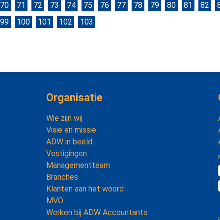
70
71
72
73
74
75
76
77
78
79
80
81
82
99
100
101
102
103
Organisatie
Wie zijn wij
Visie en missie
ADW in beeld
Vestigingen
Managementteam
Branches
Klanten aan het woord
MVO
Werken bij ADW Accountants