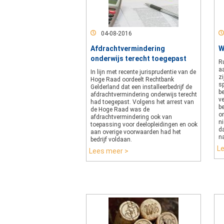
04-08-2016
Afdrachtvermindering
W
onderwijs terecht toegepast
R
aa
In lijn met recente jurisprudentie van de
zi
Hoge Raad oordeelt Rechtbank
s
Gelderland dat een installeerbedrijf de
b
afdrachtvermindering onderwijs terecht
v
had toegepast. Volgens het arrest van
b
de Hoge Raad was de
o
afdrachtvermindering ook van
n
toepassing voor deelopleidingen en ook
d
aan overige voorwaarden had het
na
bedrijf voldaan.
L
Lees meer >