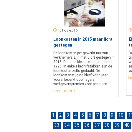
01-08-2016
Loonkosten in 2015 maar licht
E
gestegen
t
De loonkosten per gewerkt uur van
De
werknemers zijn met 0,6% gestegen in
ti
2015. Dit is de kleinste stijging sinds
wo
1996. In enkele bedrijfstakken zijn de
a
loonkosten zelfs gedaald. De
o
loonkostenstijging bleef vorig jaar
L
vooral beperkt door lagere
werkgeverspremies voor pensioen.
Lees meer >
1
2
3
4
5
6
7
8
9
10
1
33
34
35
36
37
38
39
40