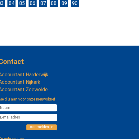
83
84
85
86
87
88
89
90
Contact
Accountant Harderwijk
Accountant Nijkerk
Accountant Zeewolde
Meld u aan voor onze nieuwsbrief
Aanmelden >