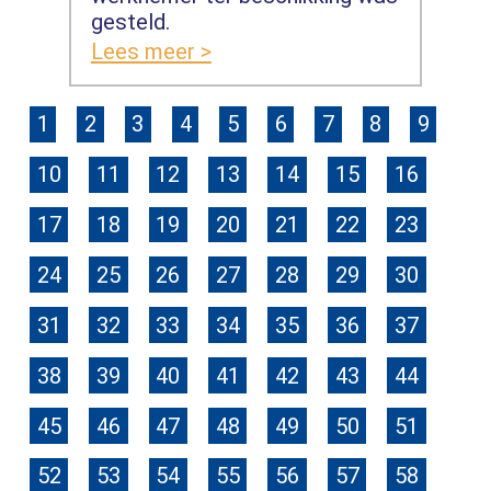
gesteld.
Lees meer >
1
2
3
4
5
6
7
8
9
10
11
12
13
14
15
16
17
18
19
20
21
22
23
24
25
26
27
28
29
30
31
32
33
34
35
36
37
38
39
40
41
42
43
44
45
46
47
48
49
50
51
52
53
54
55
56
57
58