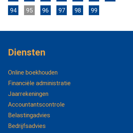
94
95
96
97
98
99
Diensten
Online boekhouden
Financiële administratie
Jaarrekeningen
Accountantscontrole
Belastingadvies
Bedrijfsadvies