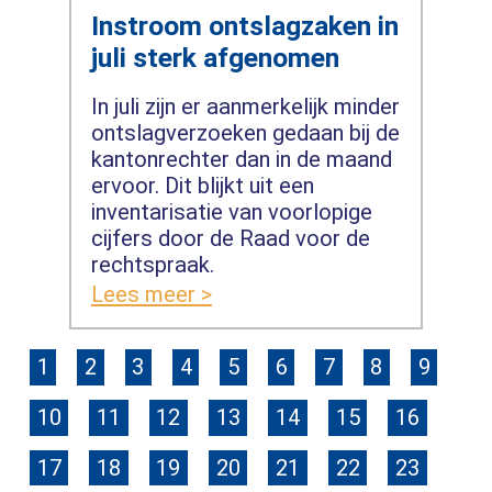
Instroom ontslagzaken in
juli sterk afgenomen
In juli zijn er aanmerkelijk minder
ontslagverzoeken gedaan bij de
kantonrechter dan in de maand
ervoor. Dit blijkt uit een
inventarisatie van voorlopige
cijfers door de Raad voor de
rechtspraak.
Lees meer >
1
2
3
4
5
6
7
8
9
10
11
12
13
14
15
16
17
18
19
20
21
22
23