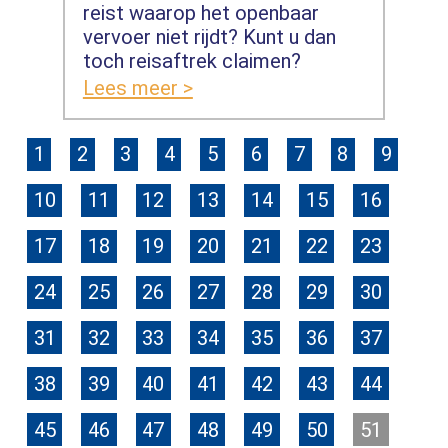
reist waarop het openbaar
vervoer niet rijdt? Kunt u dan
toch reisaftrek claimen?
Lees meer >
1
2
3
4
5
6
7
8
9
10
11
12
13
14
15
16
17
18
19
20
21
22
23
24
25
26
27
28
29
30
31
32
33
34
35
36
37
38
39
40
41
42
43
44
45
46
47
48
49
50
51