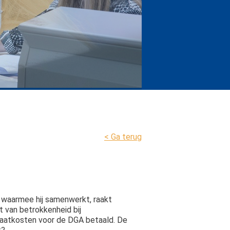
nhouden doet winnen!
< Ga terug
e waarmee hij samenwerkt, raakt
t van betrokkenheid bij
caatkosten voor de DGA betaald. De