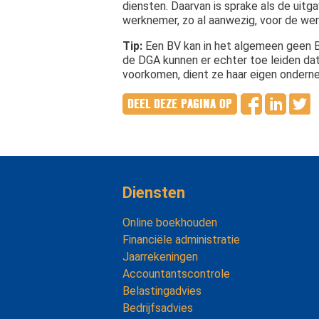
diensten. Daarvan is sprake als de uitg
werknemer, zo al aanwezig, voor de wer
Tip:
Een BV kan in het algemeen geen B
de DGA kunnen er echter toe leiden da
voorkomen, dient ze haar eigen ondern
Diensten
Online boekhouden
Financiële administratie
Jaarrekeningen
Accountantscontrole
Belastingadvies
Bedrijfsadvies