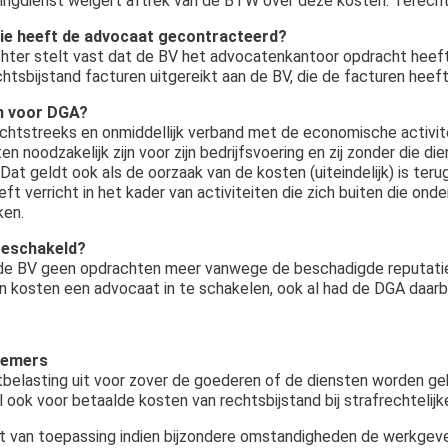
ingdienst weigert aftrek van de BTW over deze kosten. Terech
ie heeft de advocaat gecontracteerd?
hter stelt vast dat de BV het advocatenkantoor opdracht hee
htsbijstand facturen uitgereikt aan de BV, die de facturen heeft
n voor DGA?
echtstreeks en onmiddellijk verband met de economische activite
 noodzakelijk zijn voor zijn bedrijfsvoering en zij zonder die di
at geldt ook als de oorzaak van de kosten (uiteindelijk) is teru
 verricht in het kader van activiteiten die zich buiten die ond
ken.
geschakeld?
de BV geen opdrachten meer vanwege de beschadigde reputatie 
 kosten een advocaat in te schakelen, ook al had de DGA daarbij
knemers
tbelasting uit voor zover de goederen of de diensten worden ge
l ook voor betaalde kosten van rechtsbijstand bij strafrechtelij
niet van toepassing indien bijzondere omstandigheden de werkge