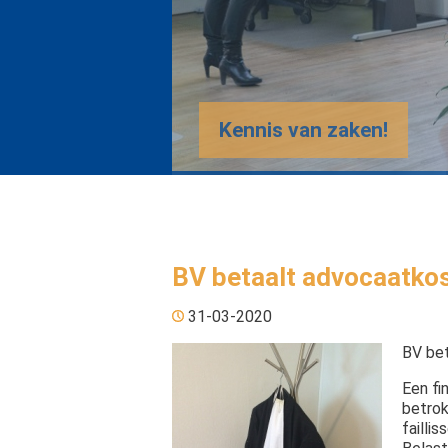
Kennis van zaken!
BV betaalt advocaatko
31-03-2020
BV bet
Een fi
betrok
failli