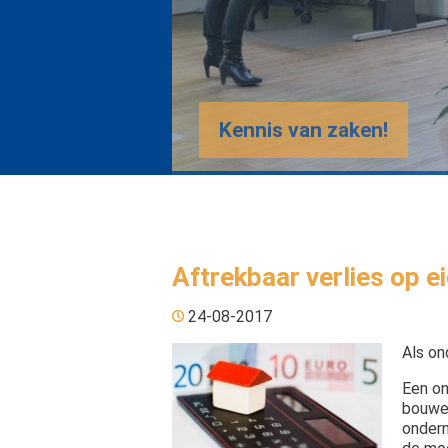
Kennis van zaken!
Aftrekbaar verlies op e
24-08-2017
Als on
Een on
bouwen
ondern